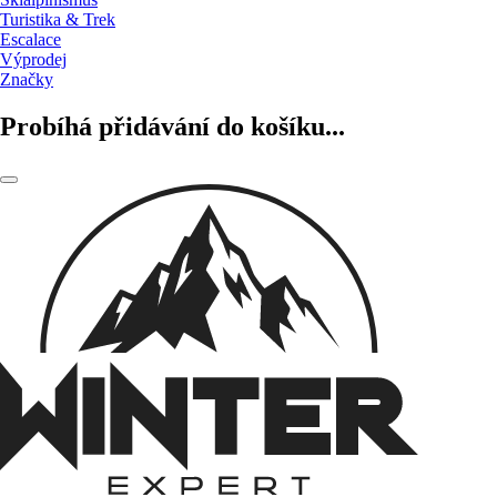
Turistika & Trek
Escalace
Výprodej
Značky
Probíhá přidávání do košíku...