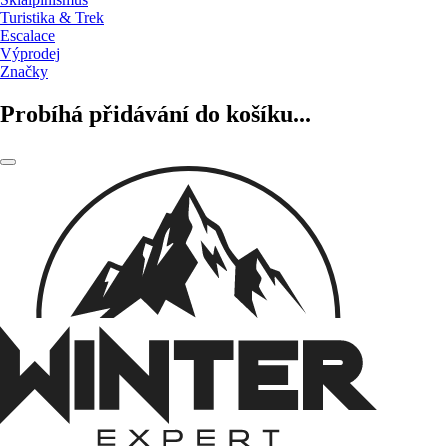
Turistika & Trek
Escalace
Výprodej
Značky
Probíhá přidávání do košíku...