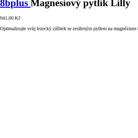
8bplus
Magnesiový pytlík Lilly
941,00 Kč
Optimalizujte svůj lezecký zážitek se zesíleným pytlem na magnézium 8