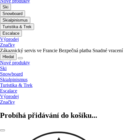
Nové produkty
Ski
Snowboard
Skialpinismus
Turistika & Trek
Escalace
Výprodej
Značky
Zákaznický servis ve Francie
Bezpečná platba
Snadné vracení
Hledat
Nové produkty
Ski
Snowboard
Skialpinismus
Turistika & Trek
Escalace
Výprodej
Značky
Probíhá přidávání do košíku...