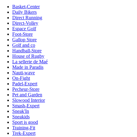
Basket-Center
Daily Bikers
Direct Running
Direct-Volley
Espace Golf
Foot-Store
Gallop Store
Golf and co
Handball-Store
House of Rugby
La sellerie de Maé
Made in Paradis
Nauti-wave
On-Fight
Padel-Expert
Pecheur-Store
Pet and Garden
Slowood Interior
Smash-Expert
Sneak'In
Sneakids
Sport is good
Training-Fit
Trek-Expert