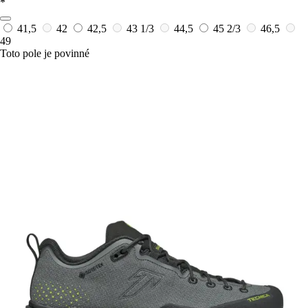
*
41,5
42
42,5
43 1/3
44,5
45 2/3
46,5
49
Toto pole je povinné