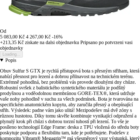
Od
5 083,00 Kč
4 267,00 Kč
-16%
+213,35 Kč
ziskate na dalsi objednavku
Pripsano po potvrzeni vasi
objednavky
Loading...
Popis
Obuv Sulfur S GTX je rychlá přístupová bota s přesným střiham, která
nabízí přesnost pro lezení a dobrou přilnavost na technickém terénu.
Extrémně pohodlná, bez problémů vás provede dlouhými dny chůze.
Robustní svršek z balistického syntetického materiálu je podšitý
prodyšnou a voděodolnou membránou GORE-TEX®, která udržuje
vaše nohy pohodlně v suchu za všech podmínek. Bota je tvarována na
specifickém anatomickém kopytu, aby zaručila přesný a obepínající
střih. Výsledek: padne vám jako ulitá! Mezipodešev má dvě zóny s
různou hustotou. Díky tomu skvěle kombinuje vynikající odpružení a
plynulý krok při chůzi s dobrou torzní tuhostí při lezení. To vše je
posíleno technologií Edge Frame: deska z TPU vložená do středu boty
poskytuje podporu a flexibilitu tam, kde je potřebujete. Podešev z
kompozitu Vibram® Megagrip™ má všesměrový vzor výstupků, který