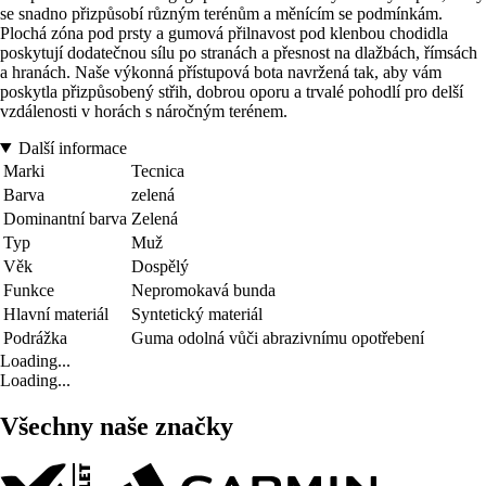
se snadno přizpůsobí různým terénům a měnícím se podmínkám.
Plochá zóna pod prsty a gumová přilnavost pod klenbou chodidla
poskytují dodatečnou sílu po stranách a přesnost na dlažbách, římsách
a hranách. Naše výkonná přístupová bota navržená tak, aby vám
poskytla přizpůsobený střih, dobrou oporu a trvalé pohodlí pro delší
vzdálenosti v horách s náročným terénem.
Další informace
Marki
Tecnica
Barva
zelená
Dominantní barva
Zelená
Typ
Muž
Věk
Dospělý
Funkce
Nepromokavá bunda
Hlavní materiál
Syntetický materiál
Podrážka
Guma odolná vůči abrazivnímu opotřebení
Loading...
Loading...
Všechny naše značky