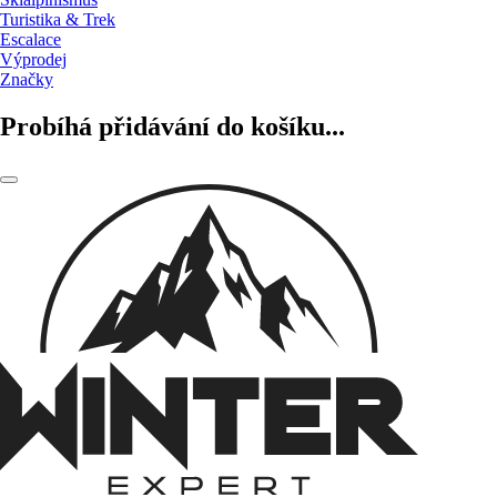
Turistika & Trek
Escalace
Výprodej
Značky
Probíhá přidávání do košíku...