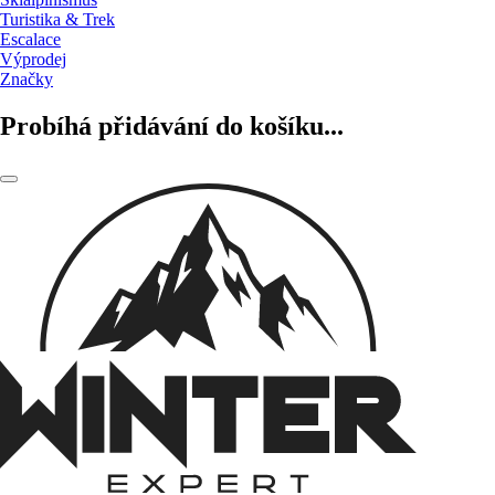
Turistika & Trek
Escalace
Výprodej
Značky
Probíhá přidávání do košíku...