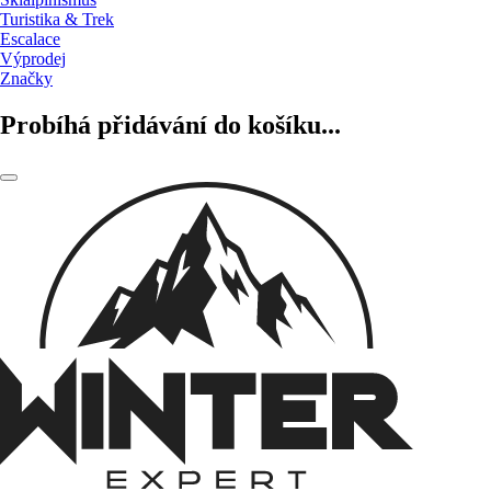
Turistika & Trek
Escalace
Výprodej
Značky
Probíhá přidávání do košíku...