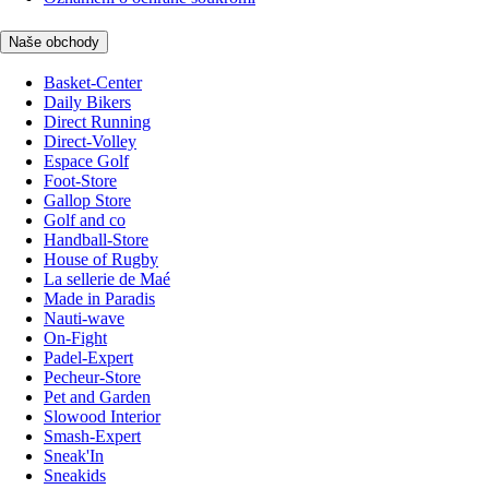
Naše obchody
Basket-Center
Daily Bikers
Direct Running
Direct-Volley
Espace Golf
Foot-Store
Gallop Store
Golf and co
Handball-Store
House of Rugby
La sellerie de Maé
Made in Paradis
Nauti-wave
On-Fight
Padel-Expert
Pecheur-Store
Pet and Garden
Slowood Interior
Smash-Expert
Sneak'In
Sneakids