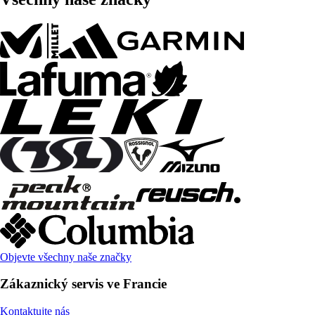
Objevte všechny naše značky
Zákaznický servis ve Francie
Kontaktujte nás