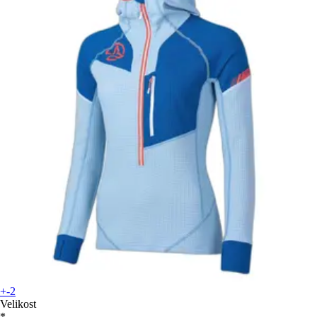
+-2
Velikost
*