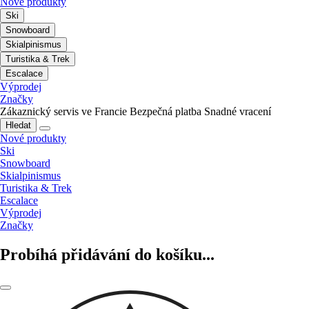
Nové produkty
Ski
Snowboard
Skialpinismus
Turistika & Trek
Escalace
Výprodej
Značky
Zákaznický servis ve Francie
Bezpečná platba
Snadné vracení
Hledat
Nové produkty
Ski
Snowboard
Skialpinismus
Turistika & Trek
Escalace
Výprodej
Značky
Probíhá přidávání do košíku...