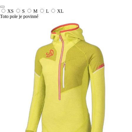
XS
S
M
L
XL
Toto pole je povinné