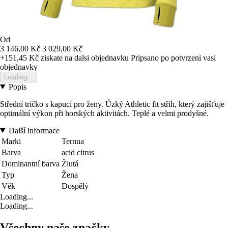
Od
3 146,00 Kč
3 029,00 Kč
+151,45 Kč
ziskate na dalsi objednavku
Pripsano po potvrzeni vasi
objednavky
Loading...
Popis
Střední tričko s kapucí pro ženy. Úzký Athletic fit střih, který zajišťuje
optimální výkon při horských aktivitách. Teplé a velmi prodyšné.
Další informace
Marki
Ternua
Barva
acid citrus
Dominantní barva
Žlutá
Typ
Žena
Věk
Dospělý
Loading...
Loading...
Všechny naše značky