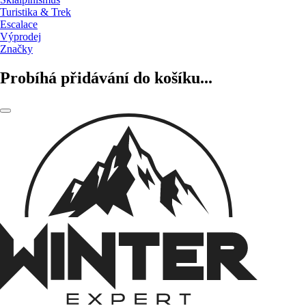
Turistika & Trek
Escalace
Výprodej
Značky
Probíhá přidávání do košíku...