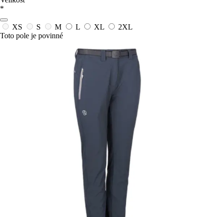
*
XS
S
M
L
XL
2XL
Toto pole je povinné