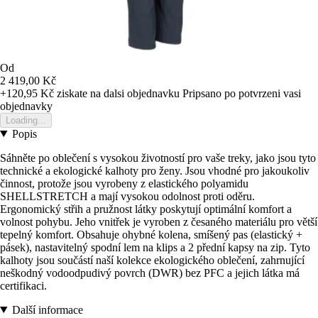
Od
2 419,00 Kč
+120,95 Kč
ziskate na dalsi objednavku
Pripsano po potvrzeni vasi
objednavky
Loading...
Popis
Sáhněte po oblečení s vysokou životností pro vaše treky, jako jsou tyto
technické a ekologické kalhoty pro ženy. Jsou vhodné pro jakoukoliv
činnost, protože jsou vyrobeny z elastického polyamidu
SHELLSTRETCH a mají vysokou odolnost proti oděru.
Ergonomický střih a pružnost látky poskytují optimální komfort a
volnost pohybu. Jeho vnitřek je vyroben z česaného materiálu pro větší
tepelný komfort. Obsahuje ohybné kolena, smíšený pas (elastický +
pásek), nastavitelný spodní lem na klips a 2 přední kapsy na zip. Tyto
kalhoty jsou součástí naší kolekce ekologického oblečení, zahrnující
neškodný vodoodpudivý povrch (DWR) bez PFC a jejich látka má
certifikaci.
Další informace