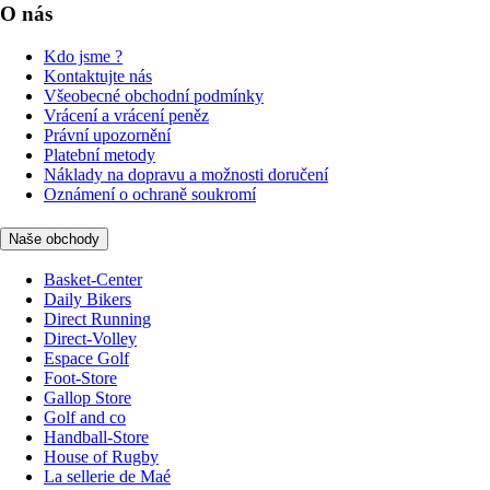
O nás
Kdo jsme ?
Kontaktujte nás
Všeobecné obchodní podmínky
Vrácení a vrácení peněz
Právní upozornění
Platební metody
Náklady na dopravu a možnosti doručení
Oznámení o ochraně soukromí
Naše obchody
Basket-Center
Daily Bikers
Direct Running
Direct-Volley
Espace Golf
Foot-Store
Gallop Store
Golf and co
Handball-Store
House of Rugby
La sellerie de Maé