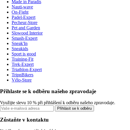
Made in Paradis
Nauti-wave
On-Fight
Padel-Expert
Pecheur-Store
Pet and Garden
Slowood Interior
Smash-Expert
Sneak'In
Sneakids
Sport is good
Training-Fit
Trek-Expert
Triathlon-Expert
TripnBikers
Vélo-Store
Přihlaste se k odběru našeho zpravodaje
Využijte slevu 10 % při přihlášení k odběru našeho zpravodaje.
Přihlásit se k odběru
Zůstaňte v kontaktu