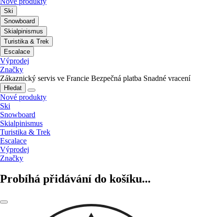
Nové produkty
Ski
Snowboard
Skialpinismus
Turistika & Trek
Escalace
Výprodej
Značky
Zákaznický servis ve Francie
Bezpečná platba
Snadné vracení
Hledat
Nové produkty
Ski
Snowboard
Skialpinismus
Turistika & Trek
Escalace
Výprodej
Značky
Probíhá přidávání do košíku...