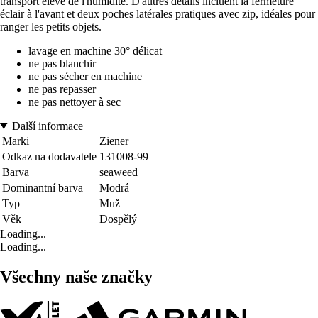
transport élevé de l'humidité. D'autres détails incluent la fermeture
éclair à l'avant et deux poches latérales pratiques avec zip, idéales pour
ranger les petits objets.
lavage en machine 30° délicat
ne pas blanchir
ne pas sécher en machine
ne pas repasser
ne pas nettoyer à sec
Další informace
Marki
Ziener
Odkaz na dodavatele
131008-99
Barva
seaweed
Dominantní barva
Modrá
Typ
Muž
Věk
Dospělý
Loading...
Loading...
Všechny naše značky