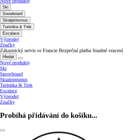
Nové produkty
Ski
Snowboard
Skialpinismus
Turistika & Trek
Escalace
Výprodej
Značky
Zákaznický servis ve Francie
Bezpečná platba
Snadné vracení
Hledat
Nové produkty
Ski
Snowboard
Skialpinismus
Turistika & Trek
Escalace
Výprodej
Značky
Probíhá přidávání do košíku...