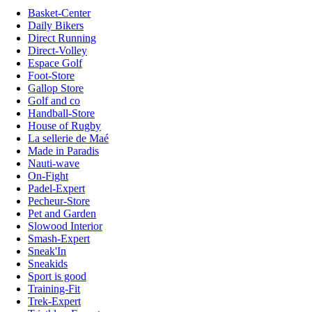
Basket-Center
Daily Bikers
Direct Running
Direct-Volley
Espace Golf
Foot-Store
Gallop Store
Golf and co
Handball-Store
House of Rugby
La sellerie de Maé
Made in Paradis
Nauti-wave
On-Fight
Padel-Expert
Pecheur-Store
Pet and Garden
Slowood Interior
Smash-Expert
Sneak'In
Sneakids
Sport is good
Training-Fit
Trek-Expert