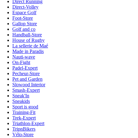
Direct Running
Direct-Volley
Espace Golf
Foot-Store
Gallop Store
Golf and co
Handball-Store
House of Rugby
La sellerie de Maé
Made in Paradis
Nauti-wave
On-Fight
Padel-Expert
Pecheur-Store
Pet and Garden
Slowood Interior
Smash-Expert
Sneak'In
Sneakids
Sport is good
Training-Fit
Trek-Expert
Triathlon-Expert
TripnBikers
Vélo-Store