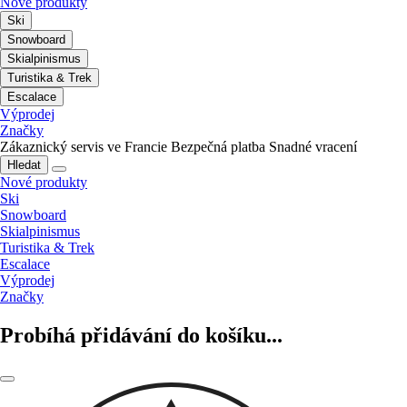
Nové produkty
Ski
Snowboard
Skialpinismus
Turistika & Trek
Escalace
Výprodej
Značky
Zákaznický servis ve Francie
Bezpečná platba
Snadné vracení
Hledat
Nové produkty
Ski
Snowboard
Skialpinismus
Turistika & Trek
Escalace
Výprodej
Značky
Probíhá přidávání do košíku...