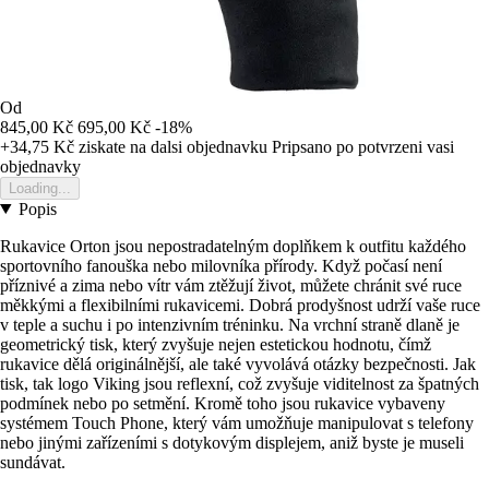
Od
845,00 Kč
695,00 Kč
-18%
+34,75 Kč
ziskate na dalsi objednavku
Pripsano po potvrzeni vasi
objednavky
Loading...
Popis
Rukavice Orton jsou nepostradatelným doplňkem k outfitu každého
sportovního fanouška nebo milovníka přírody. Když počasí není
příznivé a zima nebo vítr vám ztěžují život, můžete chránit své ruce
měkkými a flexibilními rukavicemi. Dobrá prodyšnost udrží vaše ruce
v teple a suchu i po intenzivním tréninku. Na vrchní straně dlaně je
geometrický tisk, který zvyšuje nejen estetickou hodnotu, čímž
rukavice dělá originálnější, ale také vyvolává otázky bezpečnosti. Jak
tisk, tak logo Viking jsou reflexní, což zvyšuje viditelnost za špatných
podmínek nebo po setmění. Kromě toho jsou rukavice vybaveny
systémem Touch Phone, který vám umožňuje manipulovat s telefony
nebo jinými zařízeními s dotykovým displejem, aniž byste je museli
sundávat.