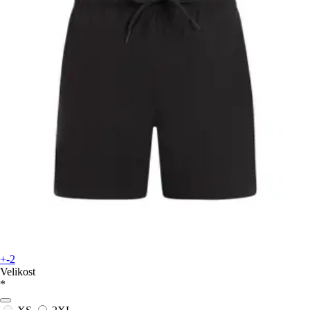
+-2
Velikost
*