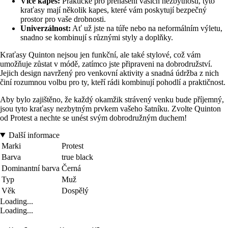
Více kapes:
Praktické pro přenášení vašich nezbytností, tyto
kraťasy mají několik kapes, které vám poskytují bezpečný
prostor pro vaše drobnosti.
Univerzálnost:
Ať už jste na túře nebo na neformálním výletu,
snadno se kombinují s různými styly a doplňky.
Kraťasy Quinton nejsou jen funkční, ale také stylové, což vám
umožňuje zůstat v módě, zatímco jste připraveni na dobrodružství.
Jejich design navržený pro venkovní aktivity a snadná údržba z nich
činí rozumnou volbu pro ty, kteří rádi kombinují pohodlí a praktičnost.
Aby bylo zajištěno, že každý okamžik strávený venku bude příjemný,
jsou tyto kraťasy nezbytným prvkem vašeho šatníku. Zvolte Quinton
od Protest a nechte se unést svým dobrodružným duchem!
Další informace
Marki
Protest
Barva
true black
Dominantní barva
Černá
Typ
Muž
Věk
Dospělý
Loading...
Loading...