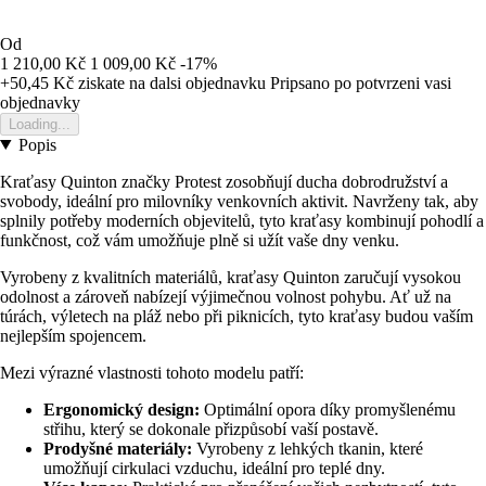
Od
1 210,00 Kč
1 009,00 Kč
-17%
+50,45 Kč
ziskate na dalsi objednavku
Pripsano po potvrzeni vasi
objednavky
Loading...
Popis
Kraťasy Quinton značky Protest zosobňují ducha dobrodružství a
svobody, ideální pro milovníky venkovních aktivit. Navrženy tak, aby
splnily potřeby moderních objevitelů, tyto kraťasy kombinují pohodlí a
funkčnost, což vám umožňuje plně si užít vaše dny venku.
Vyrobeny z kvalitních materiálů, kraťasy Quinton zaručují vysokou
odolnost a zároveň nabízejí výjimečnou volnost pohybu. Ať už na
túrách, výletech na pláž nebo při piknicích, tyto kraťasy budou vaším
nejlepším spojencem.
Mezi výrazné vlastnosti tohoto modelu patří:
Ergonomický design:
Optimální opora díky promyšlenému
střihu, který se dokonale přizpůsobí vaší postavě.
Prodyšné materiály:
Vyrobeny z lehkých tkanin, které
umožňují cirkulaci vzduchu, ideální pro teplé dny.