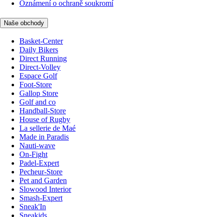
Oznámení o ochraně soukromí
Naše obchody
Basket-Center
Daily Bikers
Direct Running
Direct-Volley
Espace Golf
Foot-Store
Gallop Store
Golf and co
Handball-Store
House of Rugby
La sellerie de Maé
Made in Paradis
Nauti-wave
On-Fight
Padel-Expert
Pecheur-Store
Pet and Garden
Slowood Interior
Smash-Expert
Sneak'In
Sneakids