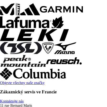
Objevte všechny naše značky
Zákaznický servis ve Francie
Kontaktujte nás
11 rue Bernard Maris