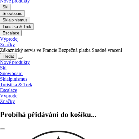
Nové produkty
Ski
Snowboard
Skialpinismus
Turistika & Trek
Escalace
Výprodej
Značky
Zákaznický servis ve Francie
Bezpečná platba
Snadné vracení
Hledat
Nové produkty
Ski
Snowboard
Skialpinismus
Turistika & Trek
Escalace
Výprodej
Značky
Probíhá přidávání do košíku...