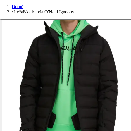
Domů
/
Lyžařská bunda O'Neill Igneous