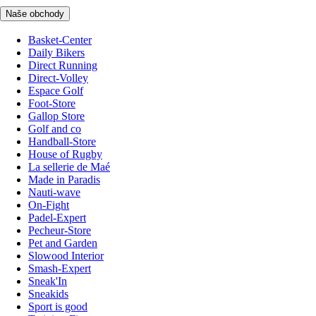
Naše obchody
Basket-Center
Daily Bikers
Direct Running
Direct-Volley
Espace Golf
Foot-Store
Gallop Store
Golf and co
Handball-Store
House of Rugby
La sellerie de Maé
Made in Paradis
Nauti-wave
On-Fight
Padel-Expert
Pecheur-Store
Pet and Garden
Slowood Interior
Smash-Expert
Sneak'In
Sneakids
Sport is good