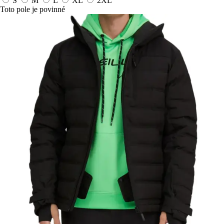
S
M
L
XL
2XL
Toto pole je povinné