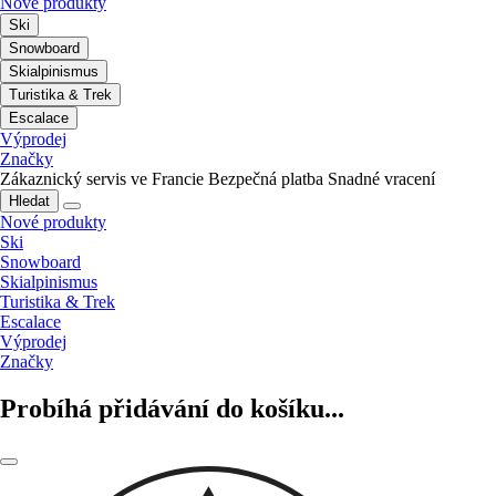
Nové produkty
Ski
Snowboard
Skialpinismus
Turistika & Trek
Escalace
Výprodej
Značky
Zákaznický servis ve Francie
Bezpečná platba
Snadné vracení
Hledat
Nové produkty
Ski
Snowboard
Skialpinismus
Turistika & Trek
Escalace
Výprodej
Značky
Probíhá přidávání do košíku...