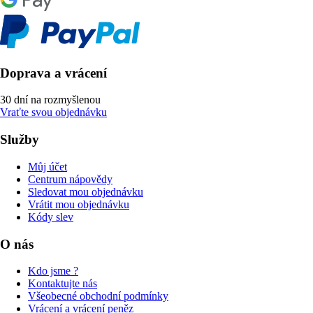
Doprava a vrácení
30 dní na rozmyšlenou
Vraťte svou objednávku
Služby
Můj účet
Centrum nápovědy
Sledovat mou objednávku
Vrátit mou objednávku
Kódy slev
O nás
Kdo jsme ?
Kontaktujte nás
Všeobecné obchodní podmínky
Vrácení a vrácení peněz