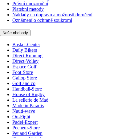
Právní upozornění
Platební metody
Náklady na dopravu a možnosti doručení
Oznámení o ochraně soukromí
Naše obchody
Basket-Center
Daily Bikers
Direct Running
Direct-Volley
Espace Golf
Foot-Store
Gallop Store
Golf and co
Handball-Store
House of Rugby
La sellerie de Maé
Made in Paradis
Nauti-wave
On-Fight
Padel-Expert
Pecheur-Store
Pet and Garden