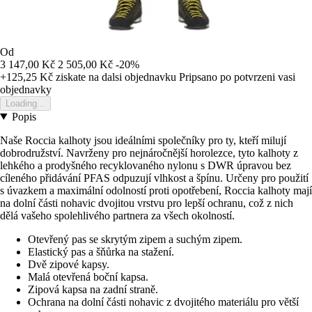
Od
3 147,00 Kč
2 505,00 Kč
-20%
+125,25 Kč
ziskate na dalsi objednavku
Pripsano po potvrzeni vasi
objednavky
Loading...
Popis
Naše Roccia kalhoty jsou ideálními společníky pro ty, kteří milují
dobrodružství. Navrženy pro nejnáročnější horolezce, tyto kalhoty z
lehkého a prodyšného recyklovaného nylonu s DWR úpravou bez
cíleného přidávání PFAS odpuzují vlhkost a špínu. Určeny pro použití
s úvazkem a maximální odolností proti opotřebení, Roccia kalhoty mají
na dolní části nohavic dvojitou vrstvu pro lepší ochranu, což z nich
dělá vašeho spolehlivého partnera za všech okolností.
Otevřený pas se skrytým zipem a suchým zipem.
Elastický pas a šňůrka na stažení.
Dvě zipové kapsy.
Malá otevřená boční kapsa.
Zipová kapsa na zadní straně.
Ochrana na dolní části nohavic z dvojitého materiálu pro větší