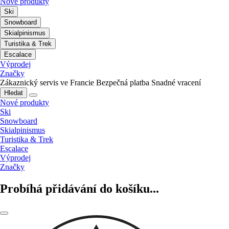
Nové produkty
Ski
Snowboard
Skialpinismus
Turistika & Trek
Escalace
Výprodej
Značky
Zákaznický servis ve Francie
Bezpečná platba
Snadné vracení
Hledat
Nové produkty
Ski
Snowboard
Skialpinismus
Turistika & Trek
Escalace
Výprodej
Značky
Probíhá přidávání do košíku...