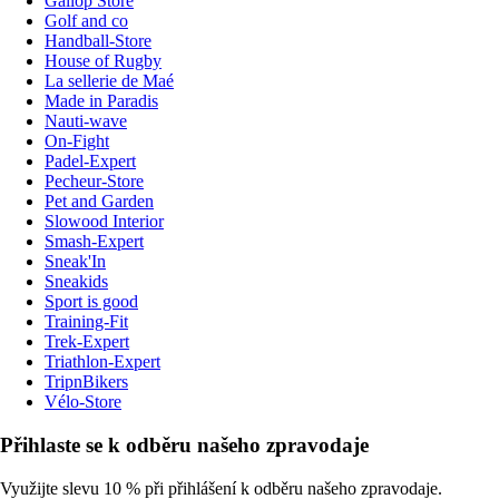
Gallop Store
Golf and co
Handball-Store
House of Rugby
La sellerie de Maé
Made in Paradis
Nauti-wave
On-Fight
Padel-Expert
Pecheur-Store
Pet and Garden
Slowood Interior
Smash-Expert
Sneak'In
Sneakids
Sport is good
Training-Fit
Trek-Expert
Triathlon-Expert
TripnBikers
Vélo-Store
Přihlaste se k odběru našeho zpravodaje
Využijte slevu 10 % při přihlášení k odběru našeho zpravodaje.