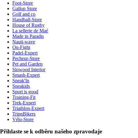
Foot-Store
Gallop Store
Golf and co
Handball-Store
House of Rugby
La sellerie de Maé
Made in Paradis
Nauti-wave
On-Fight
Padel-Expert
Pecheur-Store
Pet and Garden
Slowood Interior
Smash-Expert
Sneak'In
Sneakids
Sport is good
Training-Fit
Trek-Expert
Triathlon-Expert
TripnBikers
Vélo-Store
Přihlaste se k odběru našeho zpravodaje