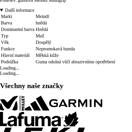
Podešev: gumová Meindl Multigrip
Další informace
Marki
Meindl
Barva
hnědá
Dominantní barva
Hnědá
Typ
Muž
Věk
Dospělý
Funkce
Nepromokavá bunda
Hlavní materiál
Měkká kůže
Podrážka
Guma odolná vůči abrazivnímu opotřebení
Loading...
Loading...
Všechny naše značky