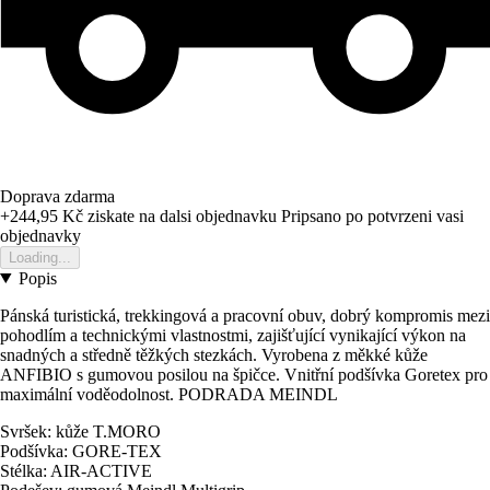
Doprava zdarma
+244,95 Kč
ziskate na dalsi objednavku
Pripsano po potvrzeni vasi
objednavky
Loading...
Popis
Pánská turistická, trekkingová a pracovní obuv, dobrý kompromis mezi
pohodlím a technickými vlastnostmi, zajišťující vynikající výkon na
snadných a středně těžkých stezkách. Vyrobena z měkké kůže
ANFIBIO s gumovou posilou na špičce. Vnitřní podšívka Goretex pro
maximální voděodolnost. PODRADA MEINDL
Svršek: kůže T.MORO
Podšívka: GORE-TEX
Stélka: AIR-ACTIVE