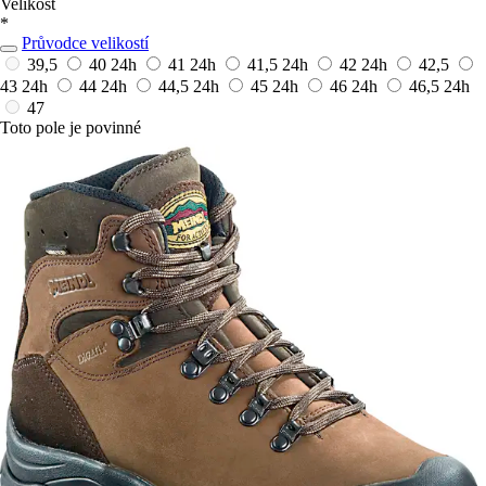
Velikost
*
Průvodce velikostí
39,5
40
24h
41
24h
41,5
24h
42
24h
42,5
43
24h
44
24h
44,5
24h
45
24h
46
24h
46,5
24h
47
Toto pole je povinné