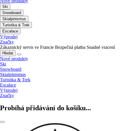
Nové produkty
Ski
Snowboard
Skialpinismus
Turistika & Trek
Escalace
Výprodej
Značky
Zákaznický servis ve Francie
Bezpečná platba
Snadné vracení
Hledat
Nové produkty
Ski
Snowboard
Skialpinismus
Turistika & Trek
Escalace
Výprodej
Značky
Probíhá přidávání do košíku...