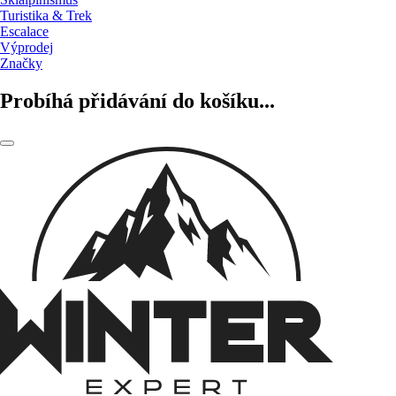
Turistika & Trek
Escalace
Výprodej
Značky
Probíhá přidávání do košíku...