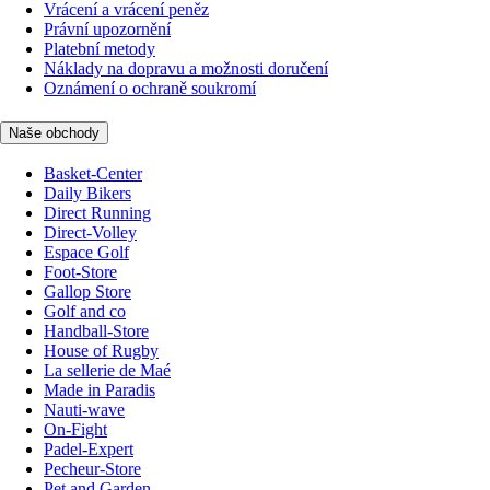
Vrácení a vrácení peněz
Právní upozornění
Platební metody
Náklady na dopravu a možnosti doručení
Oznámení o ochraně soukromí
Naše obchody
Basket-Center
Daily Bikers
Direct Running
Direct-Volley
Espace Golf
Foot-Store
Gallop Store
Golf and co
Handball-Store
House of Rugby
La sellerie de Maé
Made in Paradis
Nauti-wave
On-Fight
Padel-Expert
Pecheur-Store
Pet and Garden