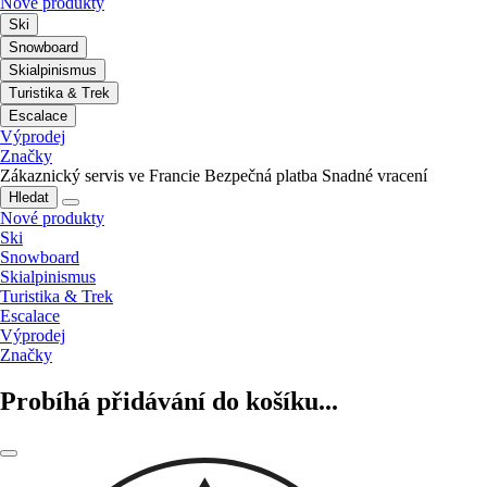
Nové produkty
Ski
Snowboard
Skialpinismus
Turistika & Trek
Escalace
Výprodej
Značky
Zákaznický servis ve Francie
Bezpečná platba
Snadné vracení
Hledat
Nové produkty
Ski
Snowboard
Skialpinismus
Turistika & Trek
Escalace
Výprodej
Značky
Probíhá přidávání do košíku...