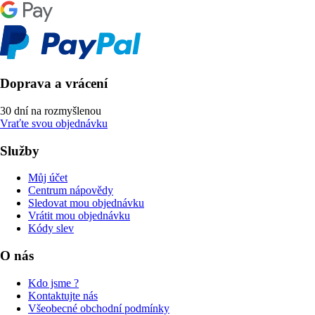
Doprava a vrácení
30 dní na rozmyšlenou
Vraťte svou objednávku
Služby
Můj účet
Centrum nápovědy
Sledovat mou objednávku
Vrátit mou objednávku
Kódy slev
O nás
Kdo jsme ?
Kontaktujte nás
Všeobecné obchodní podmínky