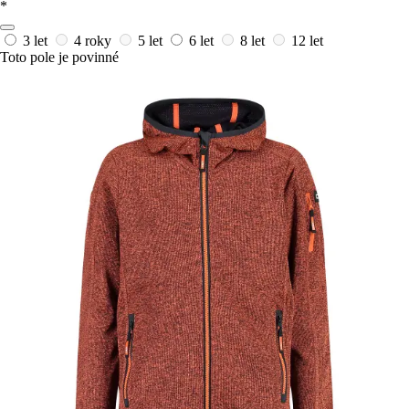
*
3 let
4 roky
5 let
6 let
8 let
12 let
Toto pole je povinné