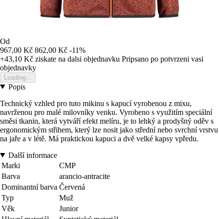
Od
967,00 Kč
862,00 Kč
-11%
+43,10 Kč
ziskate na dalsi objednavku
Pripsano po potvrzeni vasi
objednavky
Loading...
Popis
Technický vzhled pro tuto mikinu s kapucí vyrobenou z mixu,
navrženou pro malé milovníky venku. Vyrobeno s využitím speciální
směsi tkanin, která vytváří efekt melíru, je to lehký a prodyšný oděv s
ergonomickým střihem, který lze nosit jako střední nebo svrchní vrstvu
na jaře a v létě. Má praktickou kapuci a dvě velké kapsy vpředu.
Další informace
Marki
CMP
Barva
arancio-antracite
Dominantní barva
Červená
Typ
Muž
Věk
Junior