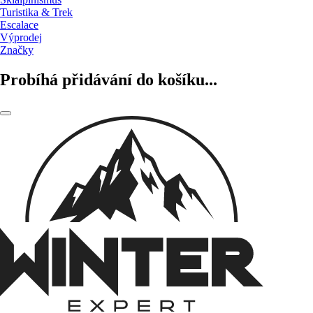
Turistika & Trek
Escalace
Výprodej
Značky
Probíhá přidávání do košíku...