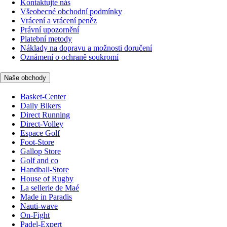
Kontaktujte nás
Všeobecné obchodní podmínky
Vrácení a vrácení peněz
Právní upozornění
Platební metody
Náklady na dopravu a možnosti doručení
Oznámení o ochraně soukromí
Naše obchody
Basket-Center
Daily Bikers
Direct Running
Direct-Volley
Espace Golf
Foot-Store
Gallop Store
Golf and co
Handball-Store
House of Rugby
La sellerie de Maé
Made in Paradis
Nauti-wave
On-Fight
Padel-Expert