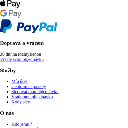
Doprava a vrácení
30 dní na rozmyšlenou
Vraťte svou objednávku
Služby
Můj účet
Centrum nápovědy
Sledovat mou objednávku
Vrátit mou objednávku
Kódy slev
O nás
Kdo jsme ?