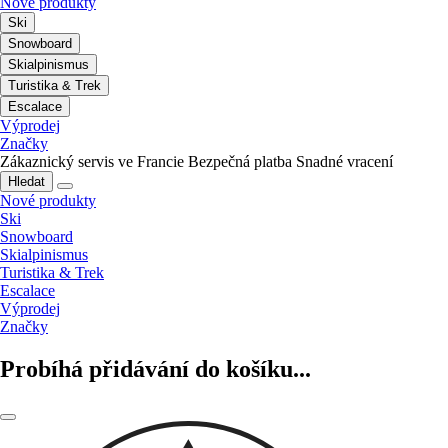
Nové produkty
Ski
Snowboard
Skialpinismus
Turistika & Trek
Escalace
Výprodej
Značky
Zákaznický servis ve Francie
Bezpečná platba
Snadné vracení
Hledat
Nové produkty
Ski
Snowboard
Skialpinismus
Turistika & Trek
Escalace
Výprodej
Značky
Probíhá přidávání do košíku...