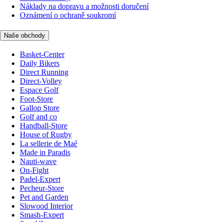
Náklady na dopravu a možnosti doručení
Oznámení o ochraně soukromí
Naše obchody
Basket-Center
Daily Bikers
Direct Running
Direct-Volley
Espace Golf
Foot-Store
Gallop Store
Golf and co
Handball-Store
House of Rugby
La sellerie de Maé
Made in Paradis
Nauti-wave
On-Fight
Padel-Expert
Pecheur-Store
Pet and Garden
Slowood Interior
Smash-Expert