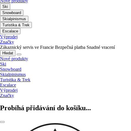
Nové produkty
Ski
Snowboard
Skialpinismus
Turistika & Trek
Escalace
Výprodej
Značky
Zákaznický servis ve Francie
Bezpečná platba
Snadné vracení
Hledat
Nové produkty
Ski
Snowboard
Skialpinismus
Turistika & Trek
Escalace
Výprodej
Značky
Probíhá přidávání do košíku...