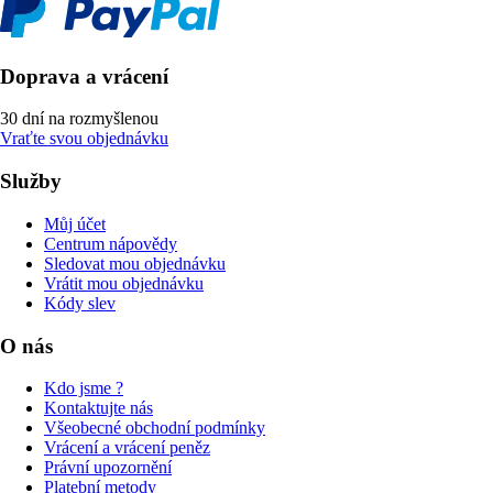
Doprava a vrácení
30 dní na rozmyšlenou
Vraťte svou objednávku
Služby
Můj účet
Centrum nápovědy
Sledovat mou objednávku
Vrátit mou objednávku
Kódy slev
O nás
Kdo jsme ?
Kontaktujte nás
Všeobecné obchodní podmínky
Vrácení a vrácení peněz
Právní upozornění
Platební metody