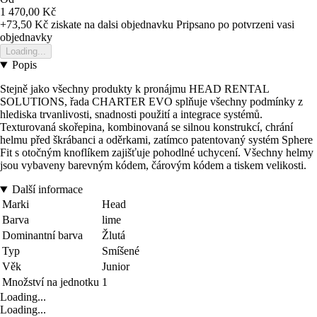
1 470,00 Kč
+73,50 Kč
ziskate na dalsi objednavku
Pripsano po potvrzeni vasi
objednavky
Loading...
Popis
Stejně jako všechny produkty k pronájmu HEAD RENTAL
SOLUTIONS, řada CHARTER EVO splňuje všechny podmínky z
hlediska trvanlivosti, snadnosti použití a integrace systémů.
Texturovaná skořepina, kombinovaná se silnou konstrukcí, chrání
helmu před škrábanci a oděrkami, zatímco patentovaný systém Sphere
Fit s otočným knoflíkem zajišťuje pohodlné uchycení. Všechny helmy
jsou vybaveny barevným kódem, čárovým kódem a tiskem velikosti.
Další informace
Marki
Head
Barva
lime
Dominantní barva
Žlutá
Typ
Smíšené
Věk
Junior
Množství na jednotku
1
Loading...
Loading...