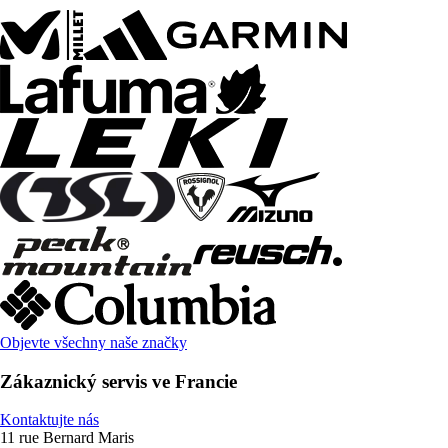
Objevte všechny naše značky
Zákaznický servis ve Francie
Kontaktujte nás
11 rue Bernard Maris