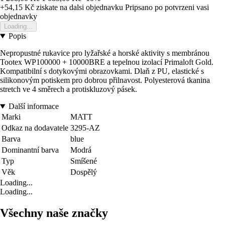
+54,15 Kč
ziskate na dalsi objednavku
Pripsano po potvrzeni vasi
objednavky
Loading...
Popis
Nepropustné rukavice pro lyžařské a horské aktivity s membránou
Tootex WP100000 + 10000BRE a tepelnou izolací Primaloft Gold.
Kompatibilní s dotykovými obrazovkami. Dlaň z PU, elastické s
silikonovým potiskem pro dobrou přilnavost. Polyesterová tkanina
stretch ve 4 směrech a protiskluzový pásek.
Další informace
Marki
MATT
Odkaz na dodavatele
3295-AZ
Barva
blue
Dominantní barva
Modrá
Typ
Smíšené
Věk
Dospělý
Loading...
Loading...
Všechny naše značky