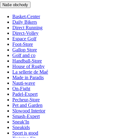
Naše obchody
Basket-Center
Daily Bikers
Direct Running
Direct-Volley
Espace Golf
Foot-Store
Gallop Store
Golf and co
Handball-Store
House of Rugby
La sellerie de Maé
Made in Paradis
Nauti-wave
On-Fight
Padel-Expert
Pecheur-Store
Pet and Garden
Slowood Interior
Smash-Expert
Sneak'In
Sneakids
Sport is good