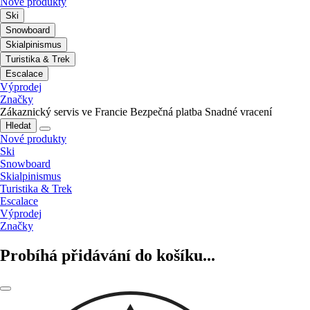
Nové produkty
Ski
Snowboard
Skialpinismus
Turistika & Trek
Escalace
Výprodej
Značky
Zákaznický servis ve Francie
Bezpečná platba
Snadné vracení
Hledat
Nové produkty
Ski
Snowboard
Skialpinismus
Turistika & Trek
Escalace
Výprodej
Značky
Probíhá přidávání do košíku...