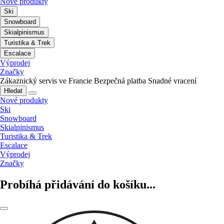
Nové produkty
Ski
Snowboard
Skialpinismus
Turistika & Trek
Escalace
Výprodej
Značky
Zákaznický servis ve Francie
Bezpečná platba
Snadné vracení
Hledat
Nové produkty
Ski
Snowboard
Skialpinismus
Turistika & Trek
Escalace
Výprodej
Značky
Probíhá přidávání do košíku...