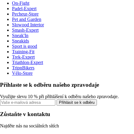
On-Fight
Padel-Expert
Pecheur-Store
Pet and Garden
Slowood Interior
Smash-Expert
Sneak'In
Sneakids
Sport is good
Training-Fit
Trek-Expert
Triathlon-Expert
TripnBikers
Vélo-Store
Přihlaste se k odběru našeho zpravodaje
Využijte slevu 10 % při přihlášení k odběru našeho zpravodaje.
Přihlásit se k odběru
Zůstaňte v kontaktu
Najděte nás na sociálních sítích