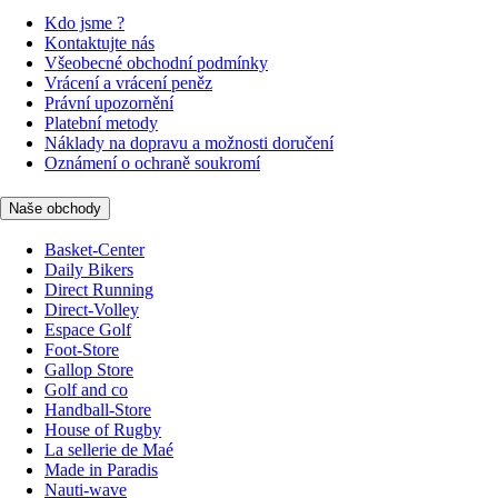
Kdo jsme ?
Kontaktujte nás
Všeobecné obchodní podmínky
Vrácení a vrácení peněz
Právní upozornění
Platební metody
Náklady na dopravu a možnosti doručení
Oznámení o ochraně soukromí
Naše obchody
Basket-Center
Daily Bikers
Direct Running
Direct-Volley
Espace Golf
Foot-Store
Gallop Store
Golf and co
Handball-Store
House of Rugby
La sellerie de Maé
Made in Paradis
Nauti-wave