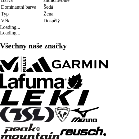
Barva
antracite/blue
Dominantní barva
Šedá
Typ
Žena
Věk
Dospělý
Loading...
Loading...
Všechny naše značky