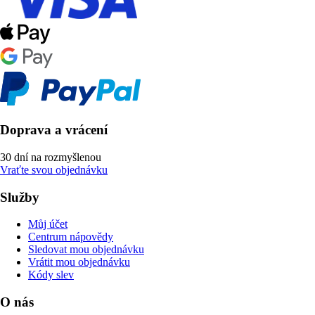
Doprava a vrácení
30 dní na rozmyšlenou
Vraťte svou objednávku
Služby
Můj účet
Centrum nápovědy
Sledovat mou objednávku
Vrátit mou objednávku
Kódy slev
O nás