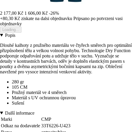
2 177,00 Kč
1 606,00 Kč
-26%
+80,30 Kč
ziskate na dalsi objednavku
Pripsano po potvrzeni vasi
objednavky
Loading...
Popis
Dlouhé kalhoty z pružného materiálu ve čtyřech směrech pro optimální
přizpůsobení tělu a velkou volnost pohybu. Technologie Dry Function
podporuje odpařování potu a udržuje tělo v suchu. Vyznačuje se
detaily v kontrastních barvách, oděv je doplněn elastickým pasem s
poutky a dvěma asymetrickými bočními kapsami na zip. Oblečení
navržené pro vysoce intenzivní venkovní aktivity.
280 gr
105 CM
Pružný materiál ve 4 směrech
Materiál s UV ochrannou úpravou
Sušení
Další informace
Marki
CMP
Odkaz na dodavatele
33T6226-U423