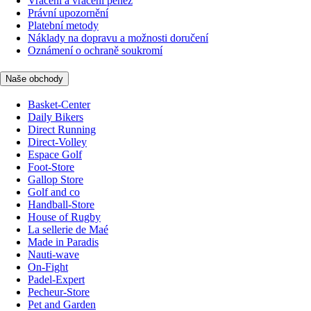
Vrácení a vrácení peněz
Právní upozornění
Platební metody
Náklady na dopravu a možnosti doručení
Oznámení o ochraně soukromí
Naše obchody
Basket-Center
Daily Bikers
Direct Running
Direct-Volley
Espace Golf
Foot-Store
Gallop Store
Golf and co
Handball-Store
House of Rugby
La sellerie de Maé
Made in Paradis
Nauti-wave
On-Fight
Padel-Expert
Pecheur-Store
Pet and Garden