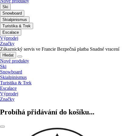
Nové produkty
Ski
Snowboard
Skialpinismus
Turistika & Trek
Escalace
Výprodej
Značky
Zákaznický servis ve Francie
Bezpečná platba
Snadné vracení
Hledat
Nové produkty
Ski
Snowboard
Skialpinismus
Turistika & Trek
Escalace
Výprodej
Značky
Probíhá přidávání do košíku...