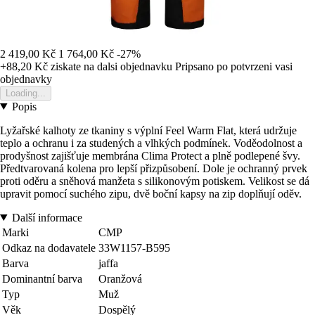
2 419,00 Kč
1 764,00 Kč
-27%
+88,20 Kč
ziskate na dalsi objednavku
Pripsano po potvrzeni vasi
objednavky
Loading...
Popis
Lyžařské kalhoty ze tkaniny s výplní Feel Warm Flat, která udržuje
teplo a ochranu i za studených a vlhkých podmínek. Voděodolnost a
prodyšnost zajišťuje membrána Clima Protect a plně podlepené švy.
Předtvarovaná kolena pro lepší přizpůsobení. Dole je ochranný prvek
proti oděru a sněhová manžeta s silikonovým potiskem. Velikost se dá
upravit pomocí suchého zipu, dvě boční kapsy na zip doplňují oděv.
Další informace
Marki
CMP
Odkaz na dodavatele
33W1157-B595
Barva
jaffa
Dominantní barva
Oranžová
Typ
Muž
Věk
Dospělý