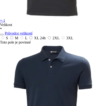
+-1
Velikost
*
Průvodce velikostí
S
M
L
XL
24h
2XL
3XL
Toto pole je povinné