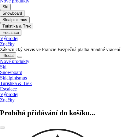
Nové produkty
Ski
Snowboard
Skialpinismus
Turistika & Trek
Escalace
Výprodej
Značky
Zákaznický servis ve Francie
Bezpečná platba
Snadné vracení
Hledat
Nové produkty
Ski
Snowboard
Skialpinismus
Turistika & Trek
Escalace
Výprodej
Značky
Probíhá přidávání do košíku...