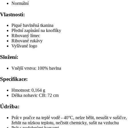
Normální
Vlastnosti:
Piqué bavlněná tkanina
Přední zapínání na knoflíky
Ribovaný límec
Ribované rukávy
Vyšívané logo
Složení:
Vnější vrstva: 100% bavlna
Specifikace:
Hmotnost: 0,164 g
Délka nohavic CB: 72 cm
Údržba:
Prát v pračce na teplé vodě - 40°C, nelze bělit, nesušit v sušičce,
žehlit na nízkou teplotu, nečistit chemicky, sušit na vzduchu
Prát s podobnými barvami