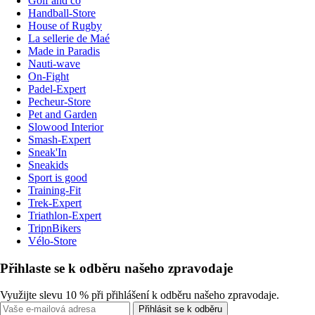
Golf and co
Handball-Store
House of Rugby
La sellerie de Maé
Made in Paradis
Nauti-wave
On-Fight
Padel-Expert
Pecheur-Store
Pet and Garden
Slowood Interior
Smash-Expert
Sneak'In
Sneakids
Sport is good
Training-Fit
Trek-Expert
Triathlon-Expert
TripnBikers
Vélo-Store
Přihlaste se k odběru našeho zpravodaje
Využijte slevu 10 % při přihlášení k odběru našeho zpravodaje.
Přihlásit se k odběru