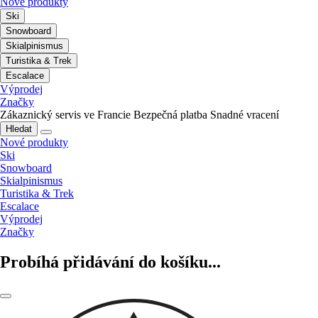
Nové produkty
Ski
Snowboard
Skialpinismus
Turistika & Trek
Escalace
Výprodej
Značky
Zákaznický servis ve Francie
Bezpečná platba
Snadné vracení
Hledat
Nové produkty
Ski
Snowboard
Skialpinismus
Turistika & Trek
Escalace
Výprodej
Značky
Probíhá přidávání do košíku...