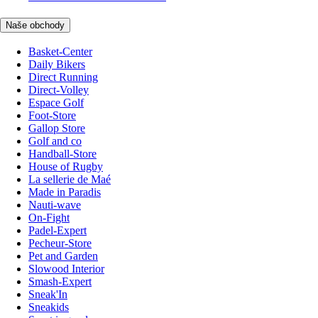
Naše obchody
Basket-Center
Daily Bikers
Direct Running
Direct-Volley
Espace Golf
Foot-Store
Gallop Store
Golf and co
Handball-Store
House of Rugby
La sellerie de Maé
Made in Paradis
Nauti-wave
On-Fight
Padel-Expert
Pecheur-Store
Pet and Garden
Slowood Interior
Smash-Expert
Sneak'In
Sneakids