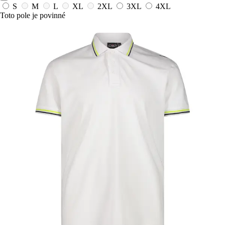
S
M
L
XL
2XL
3XL
4XL
Toto pole je povinné