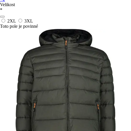
Velikost
*
2XL
3XL
Toto pole je povinné