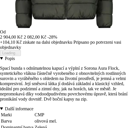
Od
2 904,00 Kč
2 082,00 Kč
-28%
+104,10 Kč
ziskate na dalsi objednavku
Pripsano po potvrzeni vasi
objednavky
Loading...
Popis
Spací bunda s odnímatelnou kapucí a výplní z Sorona Aura Flock,
syntetického vlákna částečně vyrobeného z obnovitelných rostlinných
surovin a vyráběného s ohledem na životní prostředí, je jemná a velmi
kompresivní. Její směsová látka jí dodává základní a klasický vzhled,
ideální pro podzimní a zimní dny, jak na horách, tak ve městě. Je
nepromokavá díky vodoodpudivému povrchovému úpravě, která brání
pronikání vody dovnitř. Dvě boční kapsy na zip.
Další informace
Marki
CMP
Barva
olivová mel.
Dominantní barva
Zelená