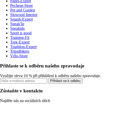
Padel-Expert
Pecheur-Store
Pet and Garden
Slowood Interior
Smash-Expert
Sneak'In
Sneakids
Sport is good
Training-Fit
Trek-Expert
Triathlon-Expert
TripnBikers
Vélo-Store
Přihlaste se k odběru našeho zpravodaje
Využijte slevu 10 % při přihlášení k odběru našeho zpravodaje.
Přihlásit se k odběru
Zůstaňte v kontaktu
Najděte nás na sociálních sítích