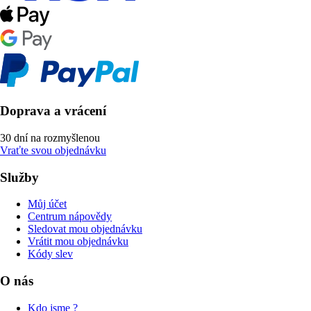
Doprava a vrácení
30 dní na rozmyšlenou
Vraťte svou objednávku
Služby
Můj účet
Centrum nápovědy
Sledovat mou objednávku
Vrátit mou objednávku
Kódy slev
O nás
Kdo jsme ?