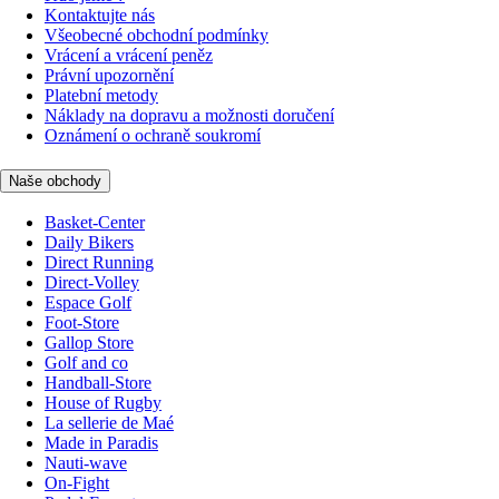
Kontaktujte nás
Všeobecné obchodní podmínky
Vrácení a vrácení peněz
Právní upozornění
Platební metody
Náklady na dopravu a možnosti doručení
Oznámení o ochraně soukromí
Naše obchody
Basket-Center
Daily Bikers
Direct Running
Direct-Volley
Espace Golf
Foot-Store
Gallop Store
Golf and co
Handball-Store
House of Rugby
La sellerie de Maé
Made in Paradis
Nauti-wave
On-Fight