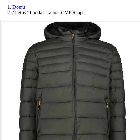
Domů
/
Péřová bunda s kapucí CMP Snaps