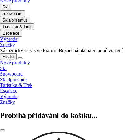
Nové produkty
Ski
Snowboard
Skialpinismus
Turistika & Trek
Escalace
Výprodej
Značky
Zákaznický servis ve Francie
Bezpečná platba
Snadné vracení
Hledat
Nové produkty
Ski
Snowboard
Skialpinismus
Turistika & Trek
Escalace
Výprodej
Značky
Probíhá přidávání do košíku...