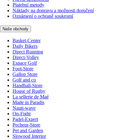
Platební metody
Náklady na dopravu a možnosti doručení
Oznámení o ochraně soukromí
Naše obchody
Basket-Center
Daily Bikers
Direct Running
Direct-Volley
Espace Golf
Foot-Store
Gallop Store
Golf and co
Handball-Store
House of Rugby
La sellerie de Maé
Made in Paradis
Nauti-wave
On-Fight
Padel-Expert
Pecheur-Store
Pet and Garden
Slowood Interior