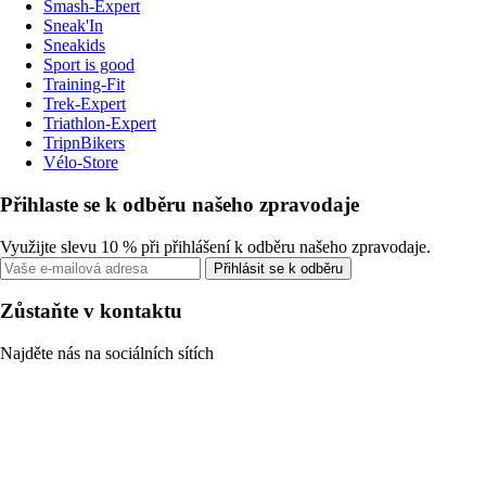
Smash-Expert
Sneak'In
Sneakids
Sport is good
Training-Fit
Trek-Expert
Triathlon-Expert
TripnBikers
Vélo-Store
Přihlaste se k odběru našeho zpravodaje
Využijte slevu 10 % při přihlášení k odběru našeho zpravodaje.
Přihlásit se k odběru
Zůstaňte v kontaktu
Najděte nás na sociálních sítích