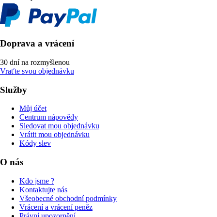
Doprava a vrácení
30 dní na rozmyšlenou
Vraťte svou objednávku
Služby
Můj účet
Centrum nápovědy
Sledovat mou objednávku
Vrátit mou objednávku
Kódy slev
O nás
Kdo jsme ?
Kontaktujte nás
Všeobecné obchodní podmínky
Vrácení a vrácení peněz
Právní upozornění