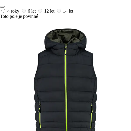
4 roky
6 let
12 let
14 let
Toto pole je povinné