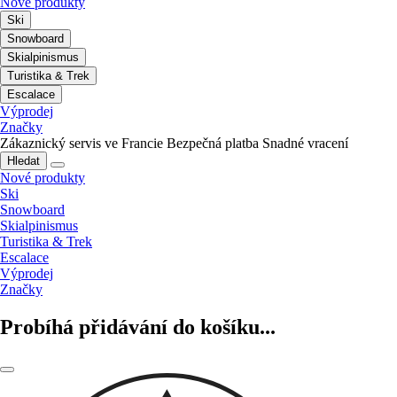
Nové produkty
Ski
Snowboard
Skialpinismus
Turistika & Trek
Escalace
Výprodej
Značky
Zákaznický servis ve Francie
Bezpečná platba
Snadné vracení
Hledat
Nové produkty
Ski
Snowboard
Skialpinismus
Turistika & Trek
Escalace
Výprodej
Značky
Probíhá přidávání do košíku...