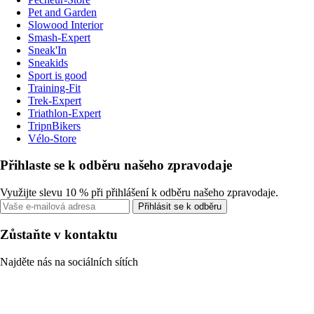
Pet and Garden
Slowood Interior
Smash-Expert
Sneak'In
Sneakids
Sport is good
Training-Fit
Trek-Expert
Triathlon-Expert
TripnBikers
Vélo-Store
Přihlaste se k odběru našeho zpravodaje
Využijte slevu 10 % při přihlášení k odběru našeho zpravodaje.
Přihlásit se k odběru
Zůstaňte v kontaktu
Najděte nás na sociálních sítích