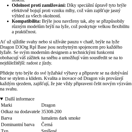
Odolnost proti zamlžování:
Díky speciální úpravě tyto brýle
efektivně bojují proti vzniku mlhy, což vám zajišťuje jasný
výhled za všech okolností.
Kompatibilita:
Brýle jsou navrženy tak, aby se přizpůsobily
různým modelům brýlí na lyže, což poskytuje velkou flexibilitu
a praktičnost.
Ať už sjíždíte svahy nebo si užíváte pauzu v chatě, brýle na lyže
Dragon D3Otg Rpl Base jsou nezbytným spojencem pro každého
lyžaře. Se svým moderním designem a technickými funkcemi
obohacují váš zážitek na sněhu a umožňují vám soustředit se na to
nejdůležitější: radost z jízdy.
Přidejte tyto brýle do své lyžařské výbavy a připravte se na dobývání
hor se stylem a klidem. Kvalita a inovace od Dragon vás provázejí
každým sjezdem, zajišťují, že jste vždy připraveni čelit novým výzvám
na svahu.
Další informace
Marki
Dragon
Odkaz na dodavatele
35308-200
Barva
lumalens dark smoke
Dominantní barva
Černá
Typ
Smíšené