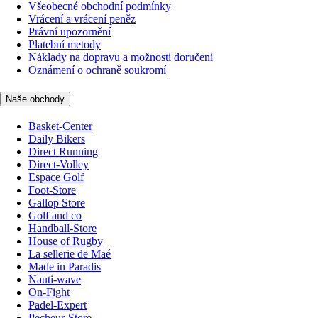
Všeobecné obchodní podmínky
Vrácení a vrácení peněz
Právní upozornění
Platební metody
Náklady na dopravu a možnosti doručení
Oznámení o ochraně soukromí
Naše obchody
Basket-Center
Daily Bikers
Direct Running
Direct-Volley
Espace Golf
Foot-Store
Gallop Store
Golf and co
Handball-Store
House of Rugby
La sellerie de Maé
Made in Paradis
Nauti-wave
On-Fight
Padel-Expert
Pecheur-Store