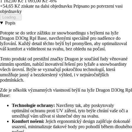
1 162,00 Kč
1 093,00 Kč
-6%
+54,65 Kč
ziskate na dalsi objednavku
Pripsano po potvrzeni vasi
objednavky
Loading...
Popis
Potopte se do srdce zážitku ze snowboardingu s brýlemi na lyže
Dragon D3Otg Rpl Base, navrženými speciálně pro nadšence do
lyžování. Každý detail těchto brýlí byl promyšlen, aby optimalizoval
váš komfort a viditelnost na svahu, bez ohledu na počasí.
Tento produkt od prestižní značky Dragon je součástí řady věnované
zimním sportům, nabízí inovativní řešení pro lyžaře a snowboardisty
všech úrovní. Brýle se vyznačují pokročilou technologií, která
umožňuje jasný a bezzkreslený výhled, i v nejnáročnějších
podmínkách.
Zde je několik významných vlastností brýlí na lyže Dragon D3Otg Rpl
Base:
Technologie ochrany:
Navrženy tak, aby poskytovaly
optimální ochranu proti UV záření, tyto brýle chrání vaše oči a
umožňují vám užívat si slunečné dny na svahu.
Komfort nošení:
Jejich ergonomický design zajišťuje dokonalé
usazení, minimalizuje tlakové body pro pohodlí během dlouhého
nošení.