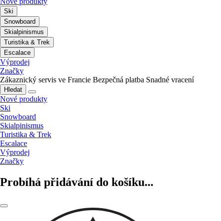
Nové produkty
Ski
Snowboard
Skialpinismus
Turistika & Trek
Escalace
Výprodej
Značky
Zákaznický servis ve Francie
Bezpečná platba
Snadné vracení
Hledat
Nové produkty
Ski
Snowboard
Skialpinismus
Turistika & Trek
Escalace
Výprodej
Značky
Probíhá přidávání do košíku...