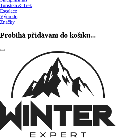
Turistika & Trek
Escalace
Výprodej
Značky
Probíhá přidávání do košíku...