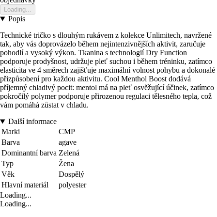
Loading...
Popis
Technické tričko s dlouhým rukávem z kolekce Unlimitech, navržené
tak, aby vás doprovázelo během nejintenzivnějších aktivit, zaručuje
pohodlí a vysoký výkon. Tkanina s technologií Dry Function
podporuje prodyšnost, udržuje pleť suchou i během tréninku, zatímco
elasticita ve 4 směrech zajišťuje maximální volnost pohybu a dokonalé
přizpůsobení pro každou aktivitu. Cool Menthol Boost dodává
příjemný chladivý pocit: mentol má na pleť osvěžující účinek, zatímco
pokročilý polymer podporuje přirozenou regulaci tělesného tepla, což
vám pomáhá zůstat v chladu.
Další informace
Marki
CMP
Barva
agave
Dominantní barva
Zelená
Typ
Žena
Věk
Dospělý
Hlavní materiál
polyester
Loading...
Loading...