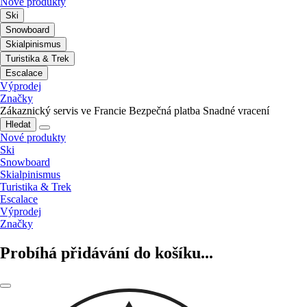
Nové produkty
Ski
Snowboard
Skialpinismus
Turistika & Trek
Escalace
Výprodej
Značky
Zákaznický servis ve Francie
Bezpečná platba
Snadné vracení
Hledat
Nové produkty
Ski
Snowboard
Skialpinismus
Turistika & Trek
Escalace
Výprodej
Značky
Probíhá přidávání do košíku...