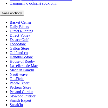
Oznámení o ochraně soukromí
Naše obchody
Basket-Center
Daily Bikers
Direct Running
Direct-Volley
Espace Golf
Foot-Store
Gallop Store
Golf and co
Handball-Store
House of Rugby
La sellerie de Maé
Made in Paradis
Nauti-wave
On-Fight
Padel-Expert
Pecheur-Store
Pet and Garden
Slowood Interior
Smash-Expert
Sneak'In