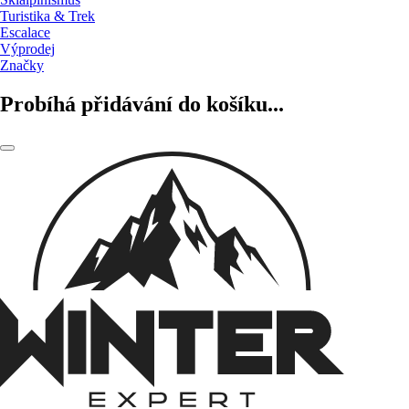
Turistika & Trek
Escalace
Výprodej
Značky
Probíhá přidávání do košíku...