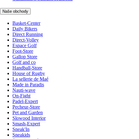
Naše obchody
Basket-Center
Daily Bikers
Direct Running
Direct-Volley
Espace Golf
Foot-Store
Gallop Store
Golf and co
Handball-Store
House of Rugby
La sellerie de Maé
Made in Paradis
Nauti-wave
On-Fight
Padel-Expert
Pecheur-Store
Pet and Garden
Slowood Interior
Smash-Expert
Sneak'In
Sneakids