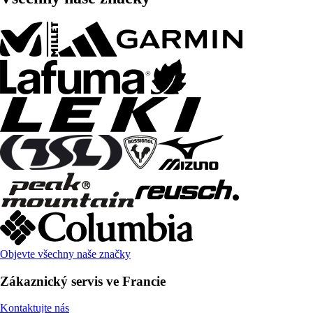
Objevte všechny naše značky
Zákaznický servis ve Francie
Kontaktujte nás