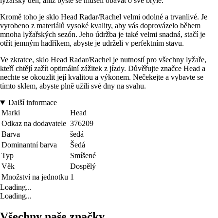
lyžařský den, aniž byste se museli obávat o své brýle.
Kromě toho je sklo Head Radar/Rachel velmi odolné a trvanlivé. Je
vyrobeno z materiálů vysoké kvality, aby vás doprovázelo během
mnoha lyžařských sezón. Jeho údržba je také velmi snadná, stačí je
otřít jemným hadříkem, abyste je udrželi v perfektním stavu.
Ve zkratce, sklo Head Radar/Rachel je nutností pro všechny lyžaře,
kteří chtějí zažít optimální zážitek z jízdy. Důvěřujte značce Head a
nechte se okouzlit její kvalitou a výkonem. Nečekejte a vybavte se
tímto sklem, abyste plně užili své dny na svahu.
Další informace
Marki
Head
Odkaz na dodavatele
376209
Barva
šedá
Dominantní barva
Šedá
Typ
Smíšené
Věk
Dospělý
Množství na jednotku
1
Loading...
Loading...
Všechny naše značky