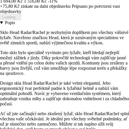
1 694,00 Kč
1 516,00 Kč
-11%
+75,80 Kč
ziskate na dalsi objednavku
Pripsano po potvrzeni vasi
objednavky
Loading...
Popis
Sklo Head Radar/Rachel je nezbytným doplňkem pro všechny vášnivé
lyžaře. Navrženo značkou Head, která je uznávaným specialistou ve
světě zimních sportů, nabízí výjimečnou kvalitu a výkon.
Toto sklo bylo speciálně vyvinuto pro lyžaře, kteří hledají nejlepší
možný zážitek z jízdy. Díky pokročilé technologii vám zajišťuje jasné
a přesné vidění po celou dobu vašich sjezdů. Kontrasty jsou zesíleny a
barvy jsou živější, což vám umožňuje lépe rozpoznat terén a překážky
na sjezdovce.
Design skla Head Radar/Rachel je také velmi elegantní. Jeho
ergonomický tvar perfektně padne k lyžařské helmě a nabízí vám
optimální pohodlí. Navíc je vybaveno ventilačním systémem, který
zabraňuje vzniku mlhy a zajišťuje dokonalou viditelnost i za chladného
počasí.
Ať už jste začínající nebo zkušený lyžař, sklo Head Radar/Rachel splní
všechna vaše očekávání. Je ideální pro všechny světelné podmínky, ať
už je slunečno nebo zamračeno. Můžete si tak naplno užít svůj