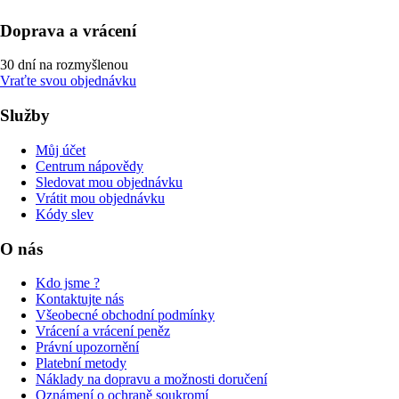
Doprava a vrácení
30 dní na rozmyšlenou
Vraťte svou objednávku
Služby
Můj účet
Centrum nápovědy
Sledovat mou objednávku
Vrátit mou objednávku
Kódy slev
O nás
Kdo jsme ?
Kontaktujte nás
Všeobecné obchodní podmínky
Vrácení a vrácení peněz
Právní upozornění
Platební metody
Náklady na dopravu a možnosti doručení
Oznámení o ochraně soukromí