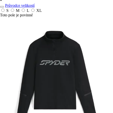
*
Průvodce velikostí
S
M
L
XL
Toto pole je povinné