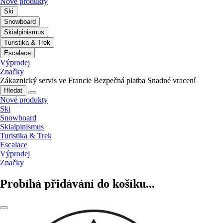
Nové produkty
Ski
Snowboard
Skialpinismus
Turistika & Trek
Escalace
Výprodej
Značky
Zákaznický servis ve Francie
Bezpečná platba
Snadné vracení
Hledat
Nové produkty
Ski
Snowboard
Skialpinismus
Turistika & Trek
Escalace
Výprodej
Značky
Probíhá přidávání do košíku...