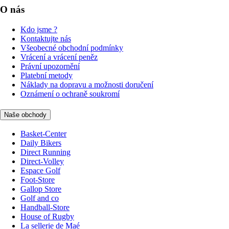
O nás
Kdo jsme ?
Kontaktujte nás
Všeobecné obchodní podmínky
Vrácení a vrácení peněz
Právní upozornění
Platební metody
Náklady na dopravu a možnosti doručení
Oznámení o ochraně soukromí
Naše obchody
Basket-Center
Daily Bikers
Direct Running
Direct-Volley
Espace Golf
Foot-Store
Gallop Store
Golf and co
Handball-Store
House of Rugby
La sellerie de Maé