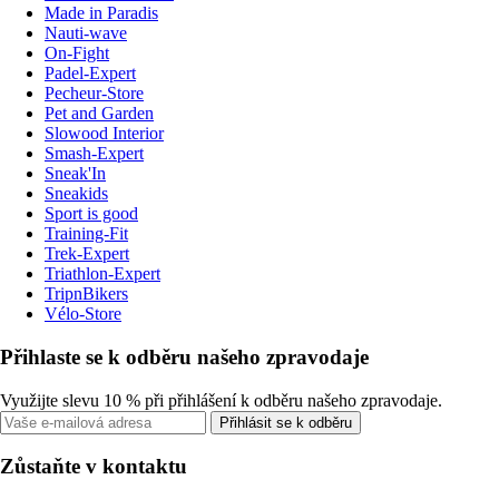
Made in Paradis
Nauti-wave
On-Fight
Padel-Expert
Pecheur-Store
Pet and Garden
Slowood Interior
Smash-Expert
Sneak'In
Sneakids
Sport is good
Training-Fit
Trek-Expert
Triathlon-Expert
TripnBikers
Vélo-Store
Přihlaste se k odběru našeho zpravodaje
Využijte slevu 10 % při přihlášení k odběru našeho zpravodaje.
Přihlásit se k odběru
Zůstaňte v kontaktu