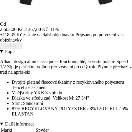
Od
2 663,00 Kč
2 367,00 Kč
-11%
+118,35 Kč
ziskate na dalsi objednavku
Pripsano po potvrzeni vasi
objednavky
Loading...
Popis
Alliant design alpin classique et fonctionnalité, la veste polaire Speed
1/2 Zip je perfektní volbou pro vrstvení po celý rok. Plynule přechází z
tratí na après-ski.
Dvojité pletené fleecové tkaniny z recyklovaného polyesteru
Tencel s elastanem
Vnější zipy YKK® vpředu
Dlaska ve středu zad: Velikost M: 27 3/4"
Střih: Standardní
87% RECYKLOVANÝ POLYESTER / 8% LYOCELL / 5%
ELASTAN
Další informace
Marki
Spyder