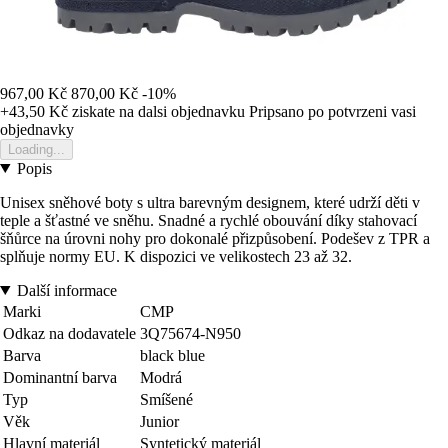
967,00 Kč
870,00 Kč
-10%
+43,50 Kč
ziskate na dalsi objednavku
Pripsano po potvrzeni vasi
objednavky
Loading...
Popis
Unisex sněhové boty s ultra barevným designem, které udrží děti v
teple a šťastné ve sněhu. Snadné a rychlé obouvání díky stahovací
šňůrce na úrovni nohy pro dokonalé přizpůsobení. Podešev z TPR a
splňuje normy EU. K dispozici ve velikostech 23 až 32.
Další informace
Marki
CMP
Odkaz na dodavatele
3Q75674-N950
Barva
black blue
Dominantní barva
Modrá
Typ
Smíšené
Věk
Junior
Hlavní materiál
Syntetický materiál