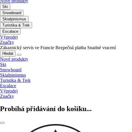
Nové produkty
Ski
Snowboard
Skialpinismus
Turistika & Trek
Escalace
Výprodej
Značky
Zákaznický servis ve Francie
Bezpečná platba
Snadné vracení
Hledat
Nové produkty
Ski
Snowboard
Skialpinismus
Turistika & Trek
Escalace
Výprodej
Značky
Probíhá přidávání do košíku...