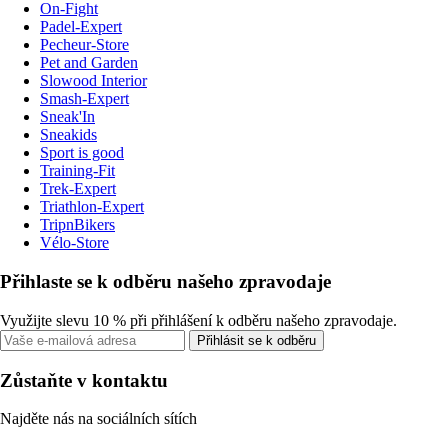
On-Fight
Padel-Expert
Pecheur-Store
Pet and Garden
Slowood Interior
Smash-Expert
Sneak'In
Sneakids
Sport is good
Training-Fit
Trek-Expert
Triathlon-Expert
TripnBikers
Vélo-Store
Přihlaste se k odběru našeho zpravodaje
Využijte slevu 10 % při přihlášení k odběru našeho zpravodaje.
Přihlásit se k odběru
Zůstaňte v kontaktu
Najděte nás na sociálních sítích