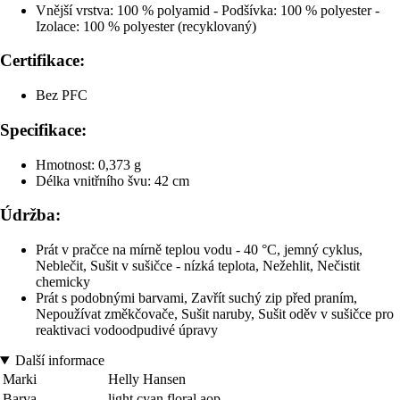
Vnější vrstva: 100 % polyamid - Podšívka: 100 % polyester -
Izolace: 100 % polyester (recyklovaný)
Certifikace:
Bez PFC
Specifikace:
Hmotnost: 0,373 g
Délka vnitřního švu: 42 cm
Údržba:
Prát v pračce na mírně teplou vodu - 40 °C, jemný cyklus,
Neblečit, Sušit v sušičce - nízká teplota, Nežehlit, Nečistit
chemicky
Prát s podobnými barvami, Zavřít suchý zip před praním,
Nepoužívat změkčovače, Sušit naruby, Sušit oděv v sušičce pro
reaktivaci vodoodpudivé úpravy
Další informace
Marki
Helly Hansen
Barva
light cyan floral aop