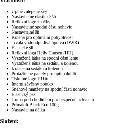
Vlastnosti:
Úplně zalepené švy
Nastavitelné elastické šlí
Reflexní logo značky
Nastavitelné spodní části nohavic
Nastavitelné šlí
Kolena pro optimální pohyblivost
Trvalá vodoodpudivá úprava (DWR)
Elastické šlí
Reflexní loga Helly Hansen (HH)
Vyztužená látka na spodní části lemu
Vyztužená látka na sedáku a kolenou
Izolace na sedáku a kolenou
Protažitelné panely pro optimální fit
Tisknuté logo HH®
Interní závěsný poutko
Sněhové manžety na spodní části nohavic
Elastický pas
Guma pod chodidlem pro bezpečné uchycení
Primaloft Black Eco 100g
Nastavitelná délka
Složení: