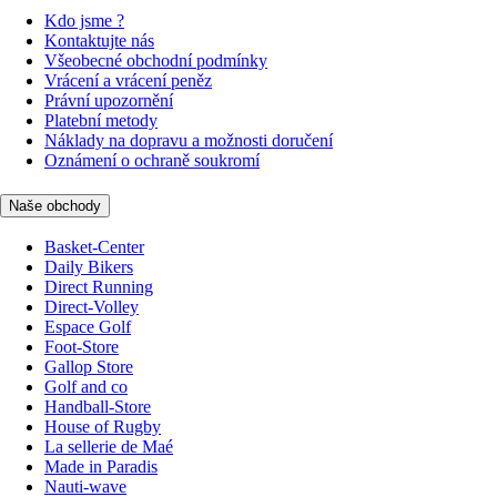
Kdo jsme ?
Kontaktujte nás
Všeobecné obchodní podmínky
Vrácení a vrácení peněz
Právní upozornění
Platební metody
Náklady na dopravu a možnosti doručení
Oznámení o ochraně soukromí
Naše obchody
Basket-Center
Daily Bikers
Direct Running
Direct-Volley
Espace Golf
Foot-Store
Gallop Store
Golf and co
Handball-Store
House of Rugby
La sellerie de Maé
Made in Paradis
Nauti-wave