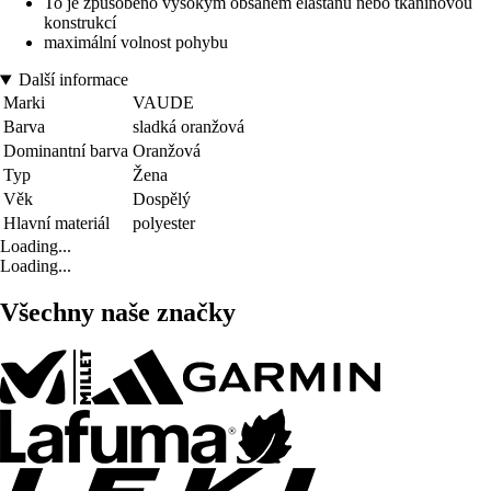
To je způsobeno vysokým obsahem elastanu nebo tkaninovou
konstrukcí
maximální volnost pohybu
Další informace
Marki
VAUDE
Barva
sladká oranžová
Dominantní barva
Oranžová
Typ
Žena
Věk
Dospělý
Hlavní materiál
polyester
Loading...
Loading...
Všechny naše značky