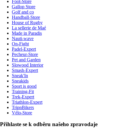
Foot-Store
Gallop Store
Golf and co
Handball-Store
House of Rugby
La sellerie de Maé
Made in Paradis
Nauti-wave
On-Fight
Padel-Expert
Pecheur-Store
Pet and Garden
Slowood Interior
Smash-Expert
Sneak'In
Sneakids
Sport is good
Training-Fit
Trek-Expert
Triathlon-Expert
TripnBikers
Vélo-Store
Přihlaste se k odběru našeho zpravodaje