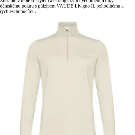
Zůstaňte v teple se stylem a ekologickým uvědoměním díky
dámskému polaru s půlzipem VAUDE Livigno II, pohodlnému a
rychleschnoucímu.