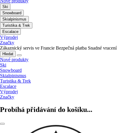
Nové produkty
Ski
Snowboard
Skialpinismus
Turistika & Trek
Escalace
Výprodej
Značky
Zákaznický servis ve Francie
Bezpečná platba
Snadné vracení
Hledat
Nové produkty
Ski
Snowboard
Skialpinismus
Turistika & Trek
Escalace
Výprodej
Značky
Probíhá přidávání do košíku...