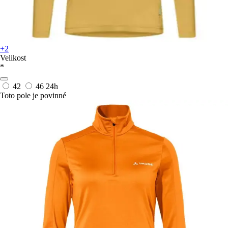
+2
Velikost
*
42
46
24h
Toto pole je povinné