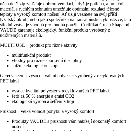
něco delší zip zajišťuje dobrou ventilaci, když je potřeba, a funkční
materiál s rychlým schnutím umožňuje optimální regulaci tělesné
teploty a vysoký komfort nošení. Ať už ji vezmete na svůj příští
lyžařský okruh, nebo jako společníka na transalpínské cyklostezce, tato
střední vrstva je vhodná pro mnohá použití. Certifikát Green Shape od
VAUDE garantuje ekologický, funkční produkt vyrobený z
udržitelných materiálů.
MULTI USE – produkt pro různé aktivity
multifunkční produkt
vhodný pro různé sportovní disciplíny
snižuje ekologickou stopu
Gerecycleerd - vysoce kvalitní polyester vyrobený z recyklovaných
PET lahví
vysoce kvalitní polyester z recyklovaných PET lahví
šetří až 50 % energie a emisí CO2
ekologická výroba a šetření zdroji
Pružnost – velká volnost pohybu a vysoký komfort
Produkty VAUDE s pružností vám nabízejí dokonalý komfort
nošení