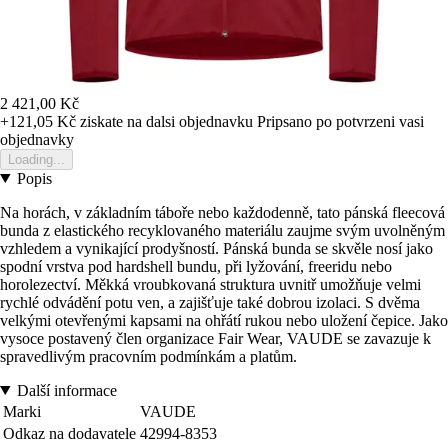
2 421,00 Kč
+121,05 Kč
ziskate na dalsi objednavku
Pripsano po potvrzeni vasi
objednavky
Loading...
Popis
Na horách, v základním táboře nebo každodenně, tato pánská fleecová
bunda z elastického recyklovaného materiálu zaujme svým uvolněným
vzhledem a vynikající prodyšností. Pánská bunda se skvěle nosí jako
spodní vrstva pod hardshell bundu, při lyžování, freeridu nebo
horolezectví. Měkká vroubkovaná struktura uvnitř umožňuje velmi
rychlé odvádění potu ven, a zajišťuje také dobrou izolaci. S dvěma
velkými otevřenými kapsami na ohřátí rukou nebo uložení čepice. Jako
vysoce postavený člen organizace Fair Wear, VAUDE se zavazuje k
spravedlivým pracovním podmínkám a platům.
Další informace
Marki
VAUDE
Odkaz na dodavatele
42994-8353