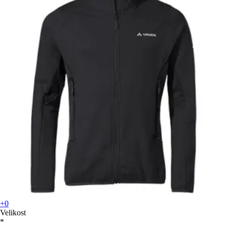
+0
Velikost
*