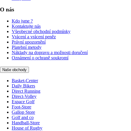
O nás
Kdo jsme ?
Kontaktujte nás
Všeobecné obchodní podmínky
Vrácení a vrácení peněz
Právní upozornění
Platební metody
Náklady na dopravu a možnosti doručení
Oznámení o ochraně soukromí
Naše obchody
Basket-Center
Daily Bikers
Direct Running
Direct-Volley
Espace Golf
Foot-Store
Gallop Store
Golf and co
Handball-Store
House of Rugby