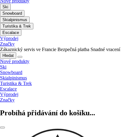
Nové produkty
Ski
Snowboard
Skialpinismus
Turistika & Trek
Escalace
Výprodej
Značky
Zákaznický servis ve Francie
Bezpečná platba
Snadné vracení
Hledat
Nové produkty
Ski
Snowboard
Skialpinismus
Turistika & Trek
Escalace
Výprodej
Značky
Probíhá přidávání do košíku...