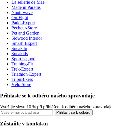
La sellerie de Maé
Made in Paradis
Nauti-wave
On-Fight
Padel-Expert
Pecheur-Store
Pet and Garden
Slowood Interior
Smash-Expert
Sneak'In
Sneakids
Sport is good
Training-Fit
Trek-Expert
Triathlon-Expert
TripnBikers
Vélo-Store
Přihlaste se k odběru našeho zpravodaje
Využijte slevu 10 % při přihlášení k odběru našeho zpravodaje.
Přihlásit se k odběru
Zůstaňte v kontaktu