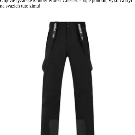
Objevte lyžařské kalhoty Protest Chester: spojte pohodlí, výkon a styl
na svazích tuto zimu!