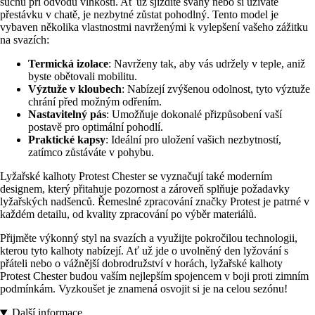
suchu při odvodu vlhkosti. Ať už sjíždíte svahy nebo si užíváte
přestávku v chatě, je nezbytné zůstat pohodlný. Tento model je
vybaven několika vlastnostmi navrženými k vylepšení vašeho zážitku
na svazích:
Termická izolace
: Navrženy tak, aby vás udržely v teple, aniž
byste obětovali mobilitu.
Výztuže v kloubech
: Nabízejí zvýšenou odolnost, tyto výztuže
chrání před možným odřením.
Nastavitelný pás
: Umožňuje dokonalé přizpůsobení vaší
postavě pro optimální pohodlí.
Praktické kapsy
: Ideální pro uložení vašich nezbytností,
zatímco zůstáváte v pohybu.
Lyžařské kalhoty Protest Chester se vyznačují také moderním
designem, který přitahuje pozornost a zároveň splňuje požadavky
lyžařských nadšenců. Řemeslné zpracování značky Protest je patrné v
každém detailu, od kvality zpracování po výběr materiálů.
Přijměte výkonný styl na svazích a využijte pokročilou technologii,
kterou tyto kalhoty nabízejí. Ať už jde o uvolněný den lyžování s
přáteli nebo o vážnější dobrodružství v horách, lyžařské kalhoty
Protest Chester budou vaším nejlepším spojencem v boji proti zimním
podmínkám. Vyzkoušet je znamená osvojit si je na celou sezónu!
Další informace