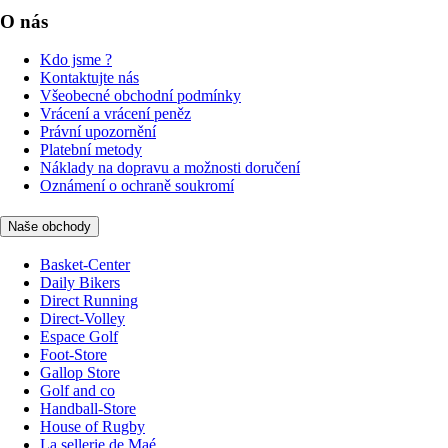
O nás
Kdo jsme ?
Kontaktujte nás
Všeobecné obchodní podmínky
Vrácení a vrácení peněz
Právní upozornění
Platební metody
Náklady na dopravu a možnosti doručení
Oznámení o ochraně soukromí
Naše obchody
Basket-Center
Daily Bikers
Direct Running
Direct-Volley
Espace Golf
Foot-Store
Gallop Store
Golf and co
Handball-Store
House of Rugby
La sellerie de Maé