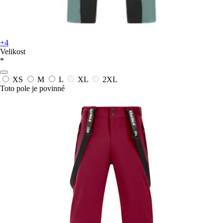
+4
Velikost
*
XS
M
L
XL
2XL
Toto pole je povinné