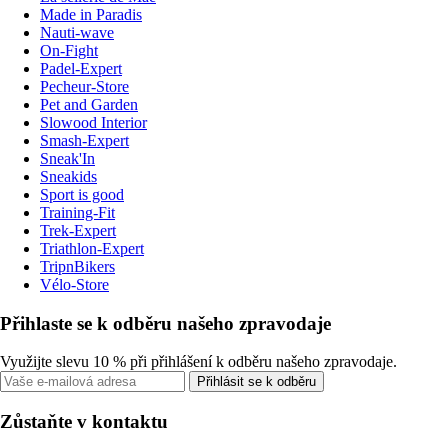
Made in Paradis
Nauti-wave
On-Fight
Padel-Expert
Pecheur-Store
Pet and Garden
Slowood Interior
Smash-Expert
Sneak'In
Sneakids
Sport is good
Training-Fit
Trek-Expert
Triathlon-Expert
TripnBikers
Vélo-Store
Přihlaste se k odběru našeho zpravodaje
Využijte slevu 10 % při přihlášení k odběru našeho zpravodaje.
Přihlásit se k odběru
Zůstaňte v kontaktu