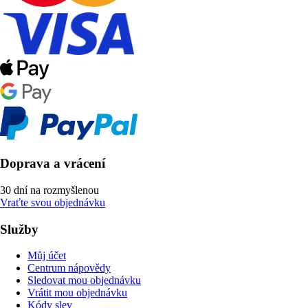
Doprava a vrácení
30 dní na rozmyšlenou
Vraťte svou objednávku
Služby
Můj účet
Centrum nápovědy
Sledovat mou objednávku
Vrátit mou objednávku
Kódy slev