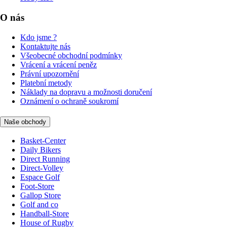
O nás
Kdo jsme ?
Kontaktujte nás
Všeobecné obchodní podmínky
Vrácení a vrácení peněz
Právní upozornění
Platební metody
Náklady na dopravu a možnosti doručení
Oznámení o ochraně soukromí
Naše obchody
Basket-Center
Daily Bikers
Direct Running
Direct-Volley
Espace Golf
Foot-Store
Gallop Store
Golf and co
Handball-Store
House of Rugby