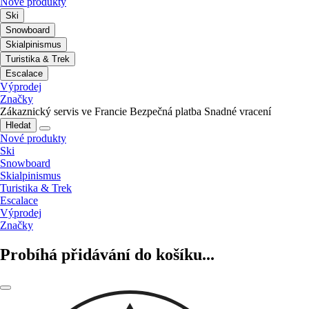
Nové produkty
Ski
Snowboard
Skialpinismus
Turistika & Trek
Escalace
Výprodej
Značky
Zákaznický servis ve Francie
Bezpečná platba
Snadné vracení
Hledat
Nové produkty
Ski
Snowboard
Skialpinismus
Turistika & Trek
Escalace
Výprodej
Značky
Probíhá přidávání do košíku...