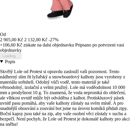
Od
2 905,00 Kč
2 132,00 Kč
-27%
+106,60 Kč
ziskate na dalsi objednavku
Pripsano po potvrzeni vasi
objednavky
Loading...
Popis
Skvělý Lole od Protest si opravdu zaslouží vaši pozornost. Tento
nádherný slim fit lyžařský a snowboardový kalhoty jsou vyrobeny z
materiálu softshell. Odolný vůči vodě, tento materiál je také
větruodolný, izolační a velmi pružný. Lole má voděodolnost 10 000
mm a prodyšnost 10 g. To znamená, že voda neproniká do oblečení,
ale vlhkost uvnitř může být odváděna z kalhot. Protiskluzový pásek
uvnitř pasu pomáhá, aby vaše kalhoty zůstaly na svém místě. A pro
snadnější obouvání a zouvání bot jsme na úrovni kotníků přidali zipy.
Boční kapsy jsou také na zip, aby vaše osobní věci zůstaly v suchu a
bezpečí. Není pochyb, že Lole od Protest je dokonalé kalhoty pro akci
na sněhu!