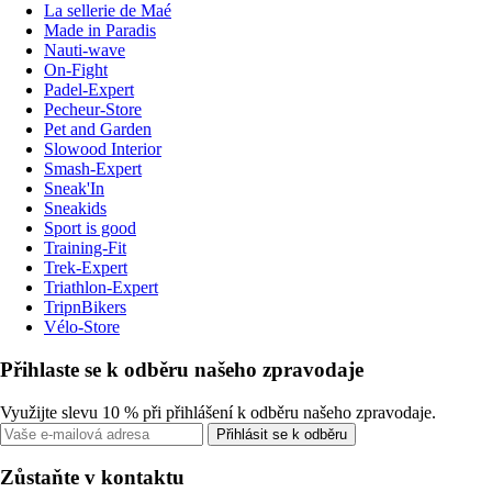
La sellerie de Maé
Made in Paradis
Nauti-wave
On-Fight
Padel-Expert
Pecheur-Store
Pet and Garden
Slowood Interior
Smash-Expert
Sneak'In
Sneakids
Sport is good
Training-Fit
Trek-Expert
Triathlon-Expert
TripnBikers
Vélo-Store
Přihlaste se k odběru našeho zpravodaje
Využijte slevu 10 % při přihlášení k odběru našeho zpravodaje.
Přihlásit se k odběru
Zůstaňte v kontaktu