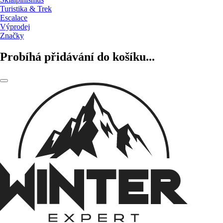
Turistika & Trek
Escalace
Výprodej
Značky
Probíhá přidávání do košíku...