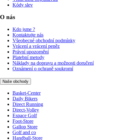
Kódy slev
O nás
Kdo jsme ?
Kontaktujte nás
Všeobecné obchodní podmínky
Vrácení a vrácení peněz
Právní upozornění
Platební metody
Náklady na dopravu a možnosti doručení
Oznámení o ochraně soukromí
Naše obchody
Basket-Center
Daily Bikers
Direct Running
Direct-Volley
Espace Golf
Foot-Store
Gallop Store
Golf and co
Handball-Store