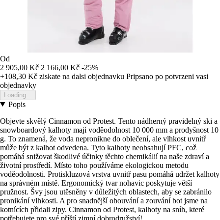
Od
2 905,00 Kč
2 166,00 Kč
-25%
+108,30 Kč
ziskate na dalsi objednavku
Pripsano po potvrzeni vasi
objednavky
Loading...
Popis
Objevte skvělý Cinnamon od Protest. Tento nádherný pravidelný ski a
snowboardový kalhoty mají voděodolnost 10 000 mm a prodyšnost 10
g. To znamená, že voda nepronikne do oblečení, ale vlhkost uvnitř
může být z kalhot odvedena. Tyto kalhoty neobsahují PFC, což
pomáhá snižovat škodlivé účinky těchto chemikálií na naše zdraví a
životní prostředí. Místo toho používáme ekologickou metodu
voděodolnosti. Protiskluzová vrstva uvnitř pasu pomáhá udržet kalhoty
na správném místě. Ergonomický tvar nohavic poskytuje větší
pružnost. Švy jsou utěsněny v důležitých oblastech, aby se zabránilo
pronikání vlhkosti. A pro snadnější obouvání a zouvání bot jsme na
kotnících přidali zipy. Cinnamon od Protest, kalhoty na sníh, které
potřebujete pro své příští zimní dobrodružství!