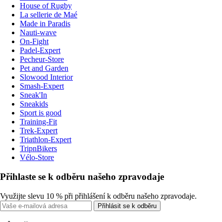
House of Rugby
La sellerie de Maé
Made in Paradis
Nauti-wave
On-Fight
Padel-Expert
Pecheur-Store
Pet and Garden
Slowood Interior
Smash-Expert
Sneak'In
Sneakids
Sport is good
Training-Fit
Trek-Expert
Triathlon-Expert
TripnBikers
Vélo-Store
Přihlaste se k odběru našeho zpravodaje
Využijte slevu 10 % při přihlášení k odběru našeho zpravodaje.
Přihlásit se k odběru