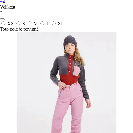
+4
Velikost
*
XS
S
M
L
XL
Toto pole je povinné