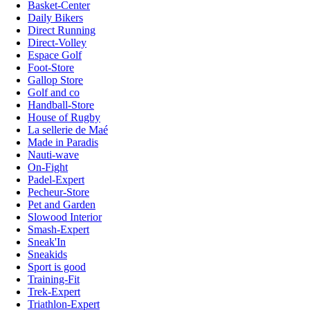
Basket-Center
Daily Bikers
Direct Running
Direct-Volley
Espace Golf
Foot-Store
Gallop Store
Golf and co
Handball-Store
House of Rugby
La sellerie de Maé
Made in Paradis
Nauti-wave
On-Fight
Padel-Expert
Pecheur-Store
Pet and Garden
Slowood Interior
Smash-Expert
Sneak'In
Sneakids
Sport is good
Training-Fit
Trek-Expert
Triathlon-Expert