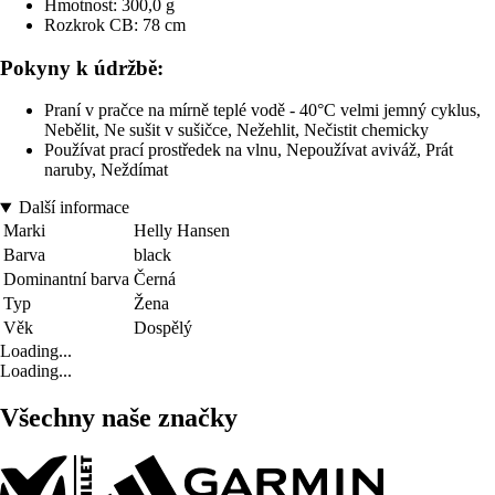
Hmotnost: 300,0 g
Rozkrok CB: 78 cm
Pokyny k údržbě:
Praní v pračce na mírně teplé vodě - 40°C velmi jemný cyklus,
Nebělit, Ne sušit v sušičce, Nežehlit, Nečistit chemicky
Používat prací prostředek na vlnu, Nepoužívat aviváž, Prát
naruby, Neždímat
Další informace
Marki
Helly Hansen
Barva
black
Dominantní barva
Černá
Typ
Žena
Věk
Dospělý
Loading...
Loading...
Všechny naše značky