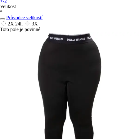
+-2
Velikost
*
Průvodce velikostí
2X
24h
3X
Toto pole je povinné