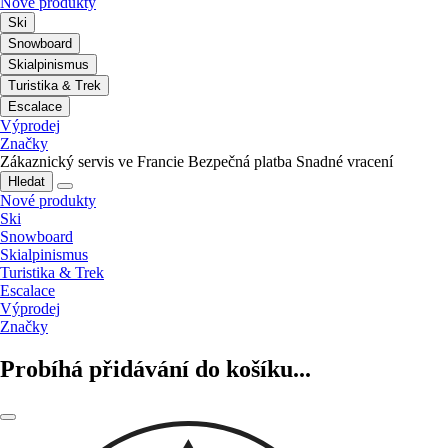
Nové produkty
Ski
Snowboard
Skialpinismus
Turistika & Trek
Escalace
Výprodej
Značky
Zákaznický servis ve Francie
Bezpečná platba
Snadné vracení
Hledat
Nové produkty
Ski
Snowboard
Skialpinismus
Turistika & Trek
Escalace
Výprodej
Značky
Probíhá přidávání do košíku...