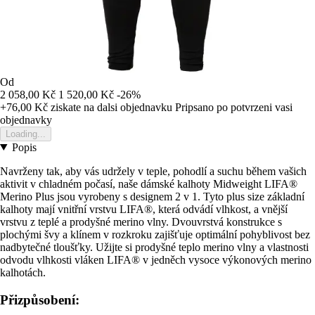
Od
2 058,00 Kč
1 520,00 Kč
-26%
+76,00 Kč
ziskate na dalsi objednavku
Pripsano po potvrzeni vasi
objednavky
Loading...
Popis
Navrženy tak, aby vás udržely v teple, pohodlí a suchu během vašich
aktivit v chladném počasí, naše dámské kalhoty Midweight LIFA®
Merino Plus jsou vyrobeny s designem 2 v 1. Tyto plus size základní
kalhoty mají vnitřní vrstvu LIFA®, která odvádí vlhkost, a vnější
vrstvu z teplé a prodyšné merino vlny. Dvouvrstvá konstrukce s
plochými švy a klínem v rozkroku zajišťuje optimální pohyblivost bez
nadbytečné tloušťky. Užijte si prodyšné teplo merino vlny a vlastnosti
odvodu vlhkosti vláken LIFA® v jedněch vysoce výkonových merino
kalhotách.
Přizpůsobení: