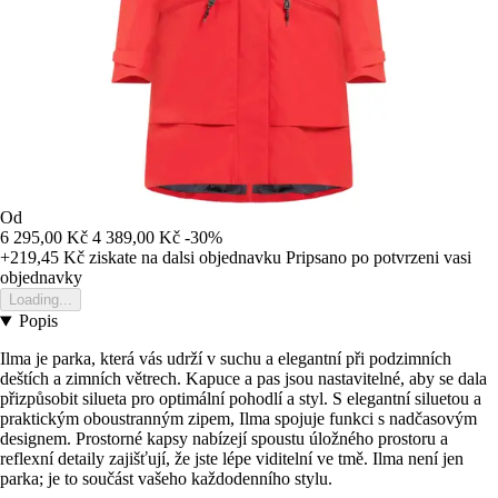
Od
6 295,00 Kč
4 389,00 Kč
-30%
+219,45 Kč
ziskate na dalsi objednavku
Pripsano po potvrzeni vasi
objednavky
Loading...
Popis
Ilma je parka, která vás udrží v suchu a elegantní při podzimních
deštích a zimních větrech. Kapuce a pas jsou nastavitelné, aby se dala
přizpůsobit silueta pro optimální pohodlí a styl. S elegantní siluetou a
praktickým oboustranným zipem, Ilma spojuje funkci s nadčasovým
designem. Prostorné kapsy nabízejí spoustu úložného prostoru a
reflexní detaily zajišťují, že jste lépe viditelní ve tmě. Ilma není jen
parka; je to součást vašeho každodenního stylu.