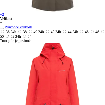
+2
Velikost
*
Průvodce velikostí
36
24h
38
40
24h
42
24h
44
24h
46
48
50
52
24h
54
Toto pole je povinné