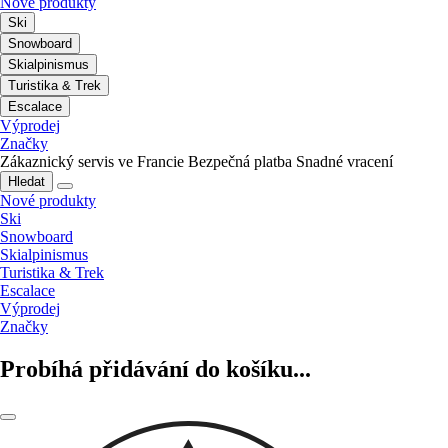
Nové produkty
Ski
Snowboard
Skialpinismus
Turistika & Trek
Escalace
Výprodej
Značky
Zákaznický servis ve Francie
Bezpečná platba
Snadné vracení
Hledat
Nové produkty
Ski
Snowboard
Skialpinismus
Turistika & Trek
Escalace
Výprodej
Značky
Probíhá přidávání do košíku...