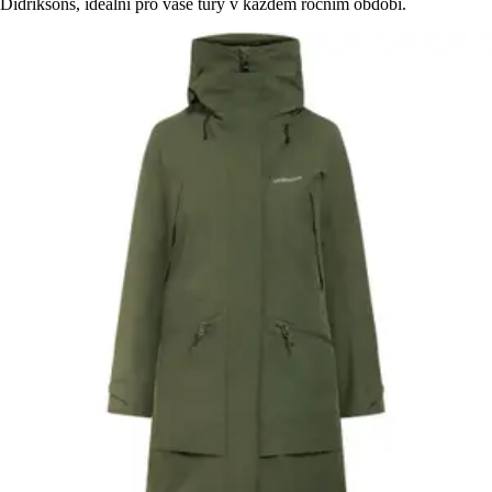
Didriksons, ideální pro vaše túry v každém ročním období.