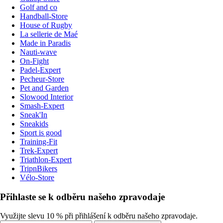
Golf and co
Handball-Store
House of Rugby
La sellerie de Maé
Made in Paradis
Nauti-wave
On-Fight
Padel-Expert
Pecheur-Store
Pet and Garden
Slowood Interior
Smash-Expert
Sneak'In
Sneakids
Sport is good
Training-Fit
Trek-Expert
Triathlon-Expert
TripnBikers
Vélo-Store
Přihlaste se k odběru našeho zpravodaje
Využijte slevu 10 % při přihlášení k odběru našeho zpravodaje.