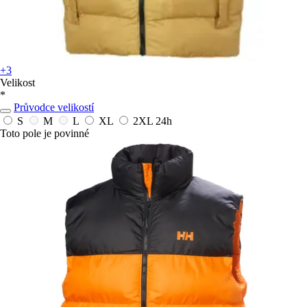
+3
Velikost
*
Průvodce velikostí
S
M
L
XL
2XL
24h
Toto pole je povinné