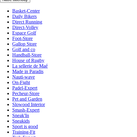
Basket-Center
Daily Bikers
Direct Running
Direct-Volley
Espace Golf
Foot-Store
Gallop Store
Golf and co
Handball-Store
House of Rugby
La sellerie de Maé
Made in Paradis
Nauti-wave
On-Fight
Padel-Expert
Pecheur-Store
Pet and Garden
Slowood Interior
Smash-Expert
Sneak'In
Sneakids
Sport is good
Training-Fit