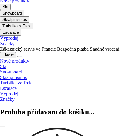
Nové produkty
Ski
Snowboard
Skialpinismus
Turistika & Trek
Escalace
Výprodej
Značky
Zákaznický servis ve Francie
Bezpečná platba
Snadné vracení
Hledat
Nové produkty
Ski
Snowboard
Skialpinismus
Turistika & Trek
Escalace
Výprodej
Značky
Probíhá přidávání do košíku...