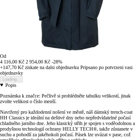
Od
4 116,00 Kč
2 954,00 Kč
-28%
+147,70 Kč
ziskate na dalsi objednavku
Pripsano po potvrzeni vasi
objednavky
Loading...
Popis
Poznámka k značce: Pečlivě si prohlédněte tabulku velikostí, jinak
zvolte velikost o číslo menší.
Navržený pro každodenní nošení ve městě, náš dámský trench-coat
HH Classics je ideální na deštivé dny nebo nepředvídatelné počasí
chladného jarního dne. Jeho klasický střih je spojen s voděodolnou a
prodyšnou technologií ochrany HELLY TECH®, takže zůstanete v
suchu a pohodlí za jakéhokoli počasí. Pásek lze uvázat v pase, což