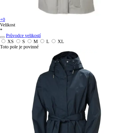
+0
Velikost
*
Průvodce velikostí
XS
S
M
L
XL
Toto pole je povinné