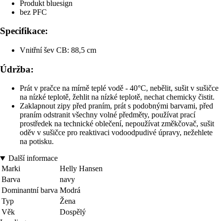
Produkt bluesign
bez PFC
Specifikace:
Vnitřní šev CB: 88,5 cm
Údržba:
Prát v pračce na mírně teplé vodě - 40°C, nebělit, sušit v sušičce
na nízké teplotě, žehlit na nízké teplotě, nechat chemicky čistit.
Zaklapnout zipy před praním, prát s podobnými barvami, před
praním odstranit všechny volné předměty, používat prací
prostředek na technické oblečení, nepoužívat změkčovač, sušit
oděv v sušičce pro reaktivaci vodoodpudivé úpravy, nežehlete
na potisku.
Další informace
Marki
Helly Hansen
Barva
navy
Dominantní barva
Modrá
Typ
Žena
Věk
Dospělý