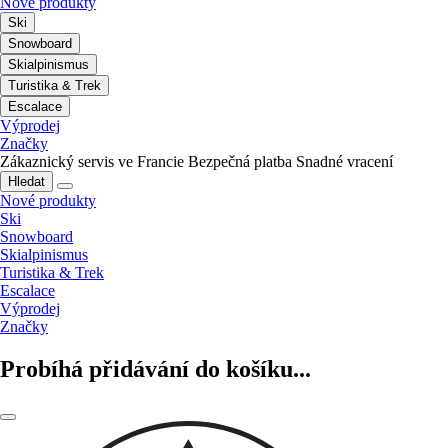
Nové produkty
Ski
Snowboard
Skialpinismus
Turistika & Trek
Escalace
Výprodej
Značky
Zákaznický servis ve Francie
Bezpečná platba
Snadné vracení
Hledat
Nové produkty
Ski
Snowboard
Skialpinismus
Turistika & Trek
Escalace
Výprodej
Značky
Probíhá přidávání do košíku...