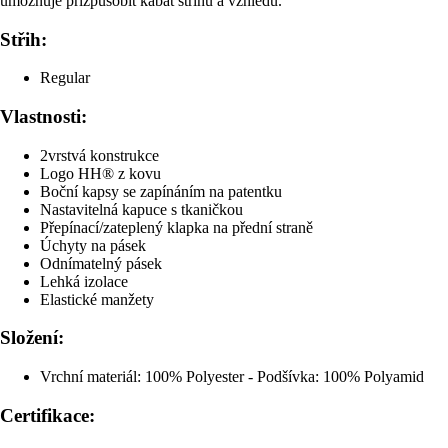
umožňuje přizpůsobit kabát střihu a vzhledu.
Střih:
Regular
Vlastnosti:
2vrstvá konstrukce
Logo HH® z kovu
Boční kapsy se zapínáním na patentku
Nastavitelná kapuce s tkaničkou
Přepínací/zateplený klapka na přední straně
Úchyty na pásek
Odnímatelný pásek
Lehká izolace
Elastické manžety
Složení:
Vrchní materiál: 100% Polyester - Podšívka: 100% Polyamid
Certifikace: