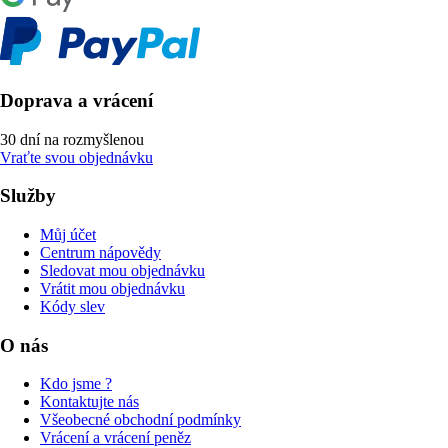
Doprava a vrácení
30 dní na rozmyšlenou
Vraťte svou objednávku
Služby
Můj účet
Centrum nápovědy
Sledovat mou objednávku
Vrátit mou objednávku
Kódy slev
O nás
Kdo jsme ?
Kontaktujte nás
Všeobecné obchodní podmínky
Vrácení a vrácení peněz