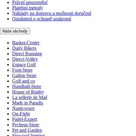
Právní upozornění
Platební metody
Náklady na dopravu a možnosti doručení
Oznámení o ochraně soukromí
Naše obchody
Basket-Center
Daily Bikers
Direct Running
Direct-Volley
Espace Golf
Foot-Store
Gallop Store
Golf and co
Handball-Store
House of Rugby
La sellerie de Maé
Made in Paradis
Nauti-wave
On-Fight
Padel-Expert
Pecheur-Store
Pet and Garden
Slowood Interior