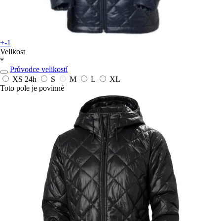
+-1
Velikost
*
Průvodce velikostí
XS
24h
S
M
L
XL
Toto pole je povinné