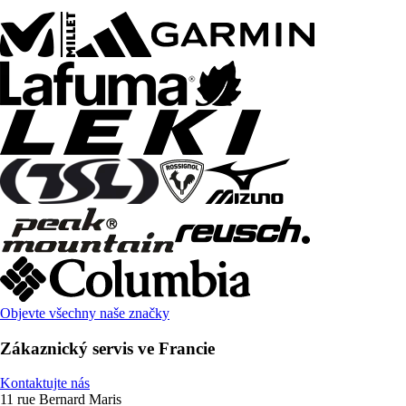
Objevte všechny naše značky
Zákaznický servis ve Francie
Kontaktujte nás
11 rue Bernard Maris