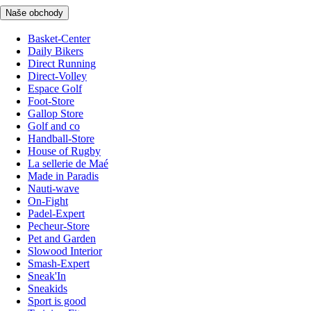
Naše obchody
Basket-Center
Daily Bikers
Direct Running
Direct-Volley
Espace Golf
Foot-Store
Gallop Store
Golf and co
Handball-Store
House of Rugby
La sellerie de Maé
Made in Paradis
Nauti-wave
On-Fight
Padel-Expert
Pecheur-Store
Pet and Garden
Slowood Interior
Smash-Expert
Sneak'In
Sneakids
Sport is good