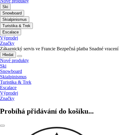
Nové produkty
Ski
Snowboard
Skialpinismus
Turistika & Trek
Escalace
Výprodej
Značky
Zákaznický servis ve Francie
Bezpečná platba
Snadné vracení
Hledat
Nové produkty
Ski
Snowboard
Skialpinismus
Turistika & Trek
Escalace
Výprodej
Značky
Probíhá přidávání do košíku...