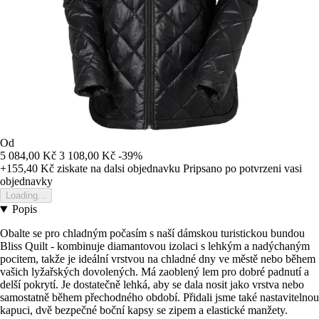
Od
5 084,00 Kč
3 108,00 Kč
-39%
+155,40 Kč
ziskate na dalsi objednavku
Pripsano po potvrzeni vasi
objednavky
Loading...
Popis
Obalte se pro chladným počasím s naší dámskou turistickou bundou
Bliss Quilt - kombinuje diamantovou izolaci s lehkým a nadýchaným
pocitem, takže je ideální vrstvou na chladné dny ve městě nebo během
vašich lyžařských dovolených. Má zaoblený lem pro dobré padnutí a
delší pokrytí. Je dostatečně lehká, aby se dala nosit jako vrstva nebo
samostatně během přechodného období. Přidali jsme také nastavitelnou
kapuci, dvě bezpečné boční kapsy se zipem a elastické manžety.