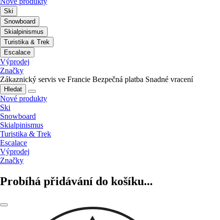
Nové produkty
Ski
Snowboard
Skialpinismus
Turistika & Trek
Escalace
Výprodej
Značky
Zákaznický servis ve Francie
Bezpečná platba
Snadné vracení
Hledat
Nové produkty
Ski
Snowboard
Skialpinismus
Turistika & Trek
Escalace
Výprodej
Značky
Probíhá přidávání do košíku...