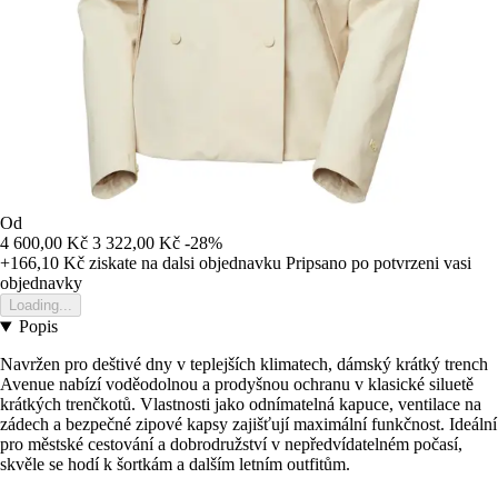
Od
4 600,00 Kč
3 322,00 Kč
-28%
+166,10 Kč
ziskate na dalsi objednavku
Pripsano po potvrzeni vasi
objednavky
Loading...
Popis
Navržen pro deštivé dny v teplejších klimatech, dámský krátký trench
Avenue nabízí voděodolnou a prodyšnou ochranu v klasické siluetě
krátkých trenčkotů. Vlastnosti jako odnímatelná kapuce, ventilace na
zádech a bezpečné zipové kapsy zajišťují maximální funkčnost. Ideální
pro městské cestování a dobrodružství v nepředvídatelném počasí,
skvěle se hodí k šortkám a dalším letním outfitům.