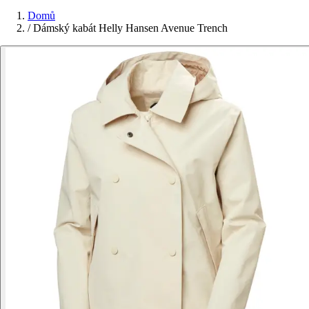
Domů
/
Dámský kabát Helly Hansen Avenue Trench