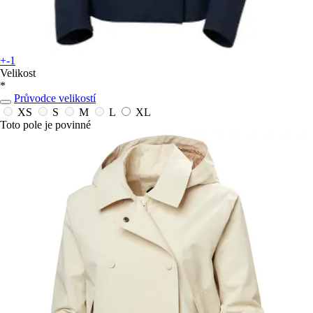
+-1
Velikost
*
Průvodce velikostí
XS
S
M
L
XL
Toto pole je povinné