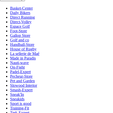
Basket-Center
Daily Bikers
Direct Running
Direct-Volley
Espace Golf
Foot-Store
Gallop Store
Golf and co
Handball-Store
House of Rugby
La sellerie de Maé
Made in Paradis
Nauti-wave
On-Fight
Padel-Expert
Pecheur-Store
Pet and Garden
Slowood Interior
Smash-Expert
Sneak'In
Sneakids
Sport is good
Training-Fit
Trek-Expert