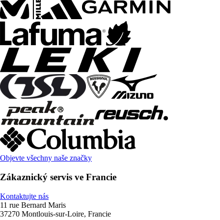
Objevte všechny naše značky
Zákaznický servis ve Francie
Kontaktujte nás
11 rue Bernard Maris
37270 Montlouis-sur-Loire, Francie