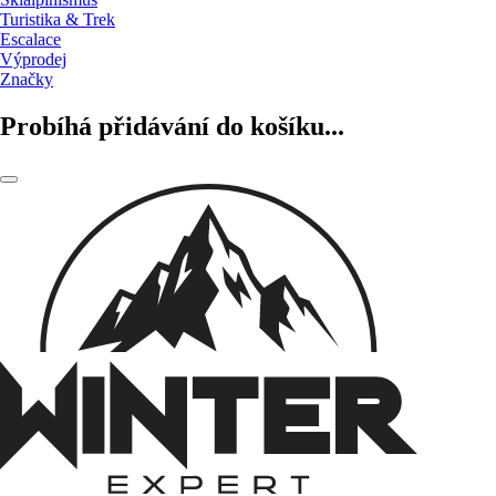
Turistika & Trek
Escalace
Výprodej
Značky
Probíhá přidávání do košíku...