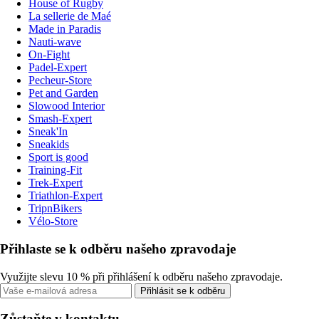
House of Rugby
La sellerie de Maé
Made in Paradis
Nauti-wave
On-Fight
Padel-Expert
Pecheur-Store
Pet and Garden
Slowood Interior
Smash-Expert
Sneak'In
Sneakids
Sport is good
Training-Fit
Trek-Expert
Triathlon-Expert
TripnBikers
Vélo-Store
Přihlaste se k odběru našeho zpravodaje
Využijte slevu 10 % při přihlášení k odběru našeho zpravodaje.
Přihlásit se k odběru
Zůstaňte v kontaktu