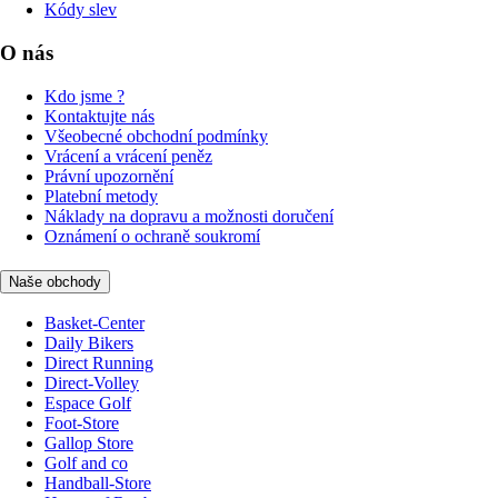
Kódy slev
O nás
Kdo jsme ?
Kontaktujte nás
Všeobecné obchodní podmínky
Vrácení a vrácení peněz
Právní upozornění
Platební metody
Náklady na dopravu a možnosti doručení
Oznámení o ochraně soukromí
Naše obchody
Basket-Center
Daily Bikers
Direct Running
Direct-Volley
Espace Golf
Foot-Store
Gallop Store
Golf and co
Handball-Store