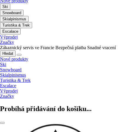
Nové produkty
Ski
Snowboard
Skialpinismus
Turistika & Trek
Escalace
Výprodej
Značky
Zákaznický servis ve Francie
Bezpečná platba
Snadné vracení
Hledat
Nové produkty
Ski
Snowboard
Skialpinismus
Turistika & Trek
Escalace
Výprodej
Značky
Probíhá přidávání do košíku...