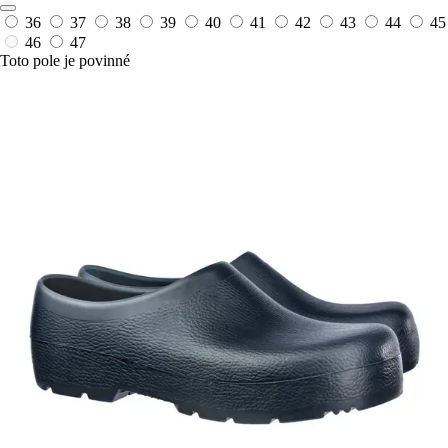
36
37
38
39
40
41
42
43
44
45
46
47
Toto pole je povinné